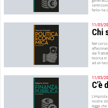
generalizz
centrosin
farlo» ha 
11/05/2
Chi 
Nel corso 
affascinan
dai Tratta
teorica in
ad un tas
11/05/2
C’è 
L’imposta 
nostre st
legge che 