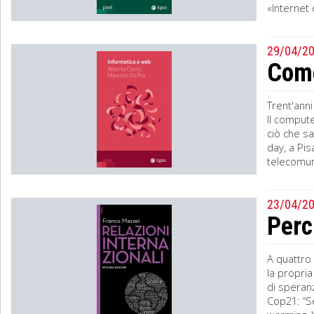
«Internet 
29/04/2
Come
Trent'anni
Il compute
ciò che sa
day, a Pis
telecomuni
23/04/2
Perc
A quattro 
la propria
di speranz
Cop21: “Se