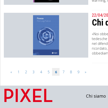
warming, l
22/04/2
Chi 
«Noi obbed
tedesche a
nel difend
ricordato,
obbediamo a
«
1
2
3
4
5
6
7
8
9
»
Chi siamo