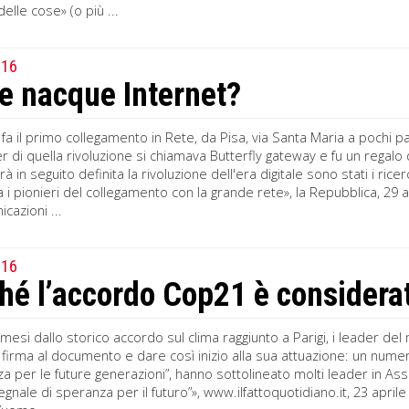
delle cose» (o più ...
016
 nacque Internet?
 fa il primo collegamento in Rete, da Pisa, via Santa Maria a pochi pa
r di quella rivoluzione si chiamava Butterfly gateway e fu un regalo d
rà in seguito definita la rivoluzione dell'era digitale sono stati i ri
a i pionieri del collegamento con la grande rete», la Repubblica, 29
cazioni ...
016
hé l’accordo Cop21 è considerat
mesi dallo storico accordo sul clima raggiunto a Parigi, i leader del
 firma al documento e dare così inizio alla sua attuazione: un numer
a per le future generazioni”, hanno sottolineato molti leader in A
gnale di speranza per il futuro”», www.ilfattoquotidiano.it, 23 apri