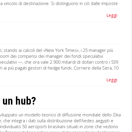
 vincolo di destinazione. Si distinguono in ciò dalle imposte
Leggi
no, stando ai calcoli del «New York Times», i 25 manager più
Il boom dei compensi dei manager dei fondi speculativi
culativi —, che ora vale 2.900 miliardi di dollari contro i 539
ari ai più pagati gestori di hedge fund», Corriere della Sera, 10
Leggi
è un hub?
o sviluppato un modello teorico di diffusione mondiale dello Zika
 che integra i dati sulla distribuzione dell’Aedes aegypti e
, individuato 50 aeroporti brasiliani situati in zone che vedono