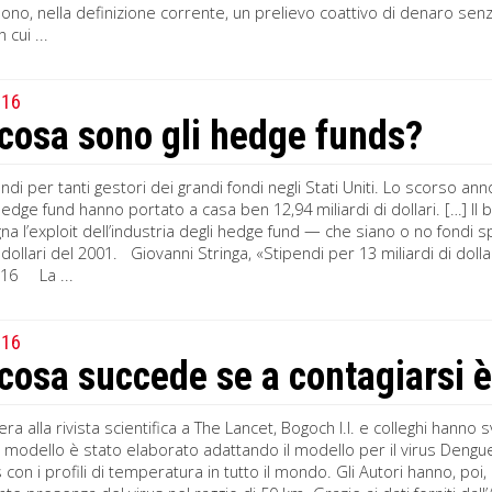
no, nella definizione corrente, un prelievo coattivo di denaro senza
 cui ...
016
cosa sono gli hedge funds?
ndi per tanti gestori dei grandi fondi negli Stati Uniti. Lo scorso an
hedge fund hanno portato a casa ben 12,94 miliardi di dollari. […] 
 l’exploit dell’industria degli hedge fund — che siano o no fondi spe
i dollari del 2001. Giovanni Stringa, «Stipendi per 13 miliardi di doll
16 La ...
016
cosa succede se a contagiarsi 
tera alla rivista scientifica a The Lancet, Bogoch I.I. e colleghi hann
e modello è stato elaborato adattando il modello per il virus Dengue,
 con i profili di temperatura in tutto il mondo. Gli Autori hanno, poi