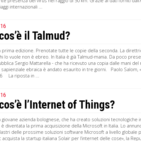
te presenza del virus nel raggio di 50 km. Grazie ai dati forniti da
viaggi internazionali ...
016
cos’è il Talmud?
la prima edizione. Prenotate tutte le copie della seconda. La diret
chi lo vuole non è ebreo. In Italia è già Talmud-mania. Da poco pres
bblica Sergio Mattarella - che ha ricevuto una copia dalle mani del
 sapienziale ebraica è andato esaurito in tre giorni. Paolo Salom, «G
6 La riposta in ...
016
cos’è l’Internet of Things?
a giovane azienda bolognese, che ha creato soluzioni tecnologiche i
, è diventata la prima acquisizione della Microsoft in Italia. Lo an
ilastri delle prossime soluzioni software Microsoft a livello globa
 acquista la startup italiana Solair per l’internet delle cose», la R