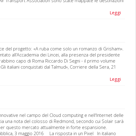
ll’Air Transport Association sono state mappate le destinazioni
Leggi
trice del progetto: «A ruba come solo un romanzo di Grisham».
entato all’Accademia dei Lincei, alla presenza del presidente
 rabbino capo di Roma Riccardo Di Segni - il primo volume
li italiani conquistati dal Talmud», Corriere della Sera, 21
Leggi
nnovative nel campo del Cloud computing e nell'Internet delle
nuncia una nota del colosso di Redmond, secondo cui Solair sarà
le per questo mercato attualmente in forte espansione.
epubblica, 3 maggio 2016 La risposta in un Pixel In italiano