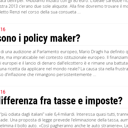
ata dell’Irpef. «Abbiamo iniziato con gli 80 euro. L’ideale sarebbe 
istra 2013 c’erano due sole aliquote. Alla fine dovremo trovare il 
detto Renzi nel corso della sua consueta ...
016
sono i policy maker?
di una audizione al Parlamento europeo, Mario Draghi ha definito qu
te, ma impraticabile nel contesto istituzionale europeo. Il finanziame
ti europei e il lancio di denaro dall'elicottero è e rimane una battu
 una ricetta da applicare nel mondo reale? La causa sta nella frust
so d'inflazione che rimangono persistentemente ...
016
differenza fra tasse e imposte?
“più odiata dagli italiani” vale 6,4 miliardi. Interessa quasi tutti, tra
rade. Una proposta di legge prevede l’eliminazione della tassa, au
elimina il bollo auto. «Così pagheranno anche le auto straniere»», L