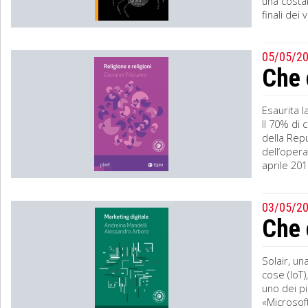
una costan
finali dei 
05/05/2
Che 
Esaurita 
Il 70% di 
della Repu
dell’opera
aprile 201
03/05/2
Che 
Solair, un
cose (IoT)
uno dei p
«Microsoft