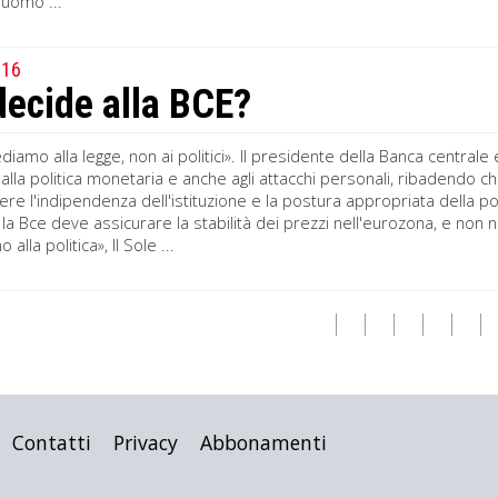
’uomo ...
016
decide alla BCE?
iamo alla legge, non ai politici». Il presidente della Banca centrale
lla politica monetaria e anche agli attacchi personali, ribadendo c
ere l'indipendenza dell'istituzione e la postura appropriata della 
 la Bce deve assicurare la stabilità dei prezzi nell'eurozona, e non
lla politica», Il Sole ...
Contatti
Privacy
Abbonamenti