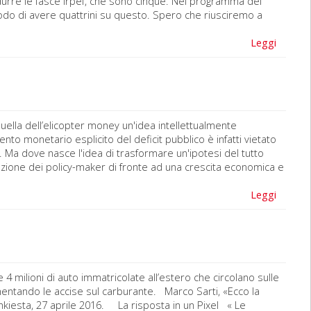
ridurre le fasce Irpef, che sono cinque. Nel programma del
modo di avere quattrini su questo. Spero che riusciremo a
Leggi
ella dell’elicopter money un'idea intellettualmente
nto monetario esplicito del deficit pubblico è infatti vietato
ta. Ma dove nasce l'idea di trasformare un'ipotesi del tutto
razione dei policy-maker di fronte ad una crescita economica e
Leggi
nne 4 milioni di auto immatricolate all’estero che circolano sulle
mentando le accise sul carburante. Marco Sarti, «Ecco la
inkiesta, 27 aprile 2016. La risposta in un Pixel « Le