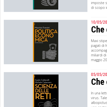
imposte so
di scopo in
10/05/2
Che 
Maxi stipe
pagati di 
accompagna
miliardi d
maggio 20
05/05/2
Che 
In una let
virus. Tal
albopictus