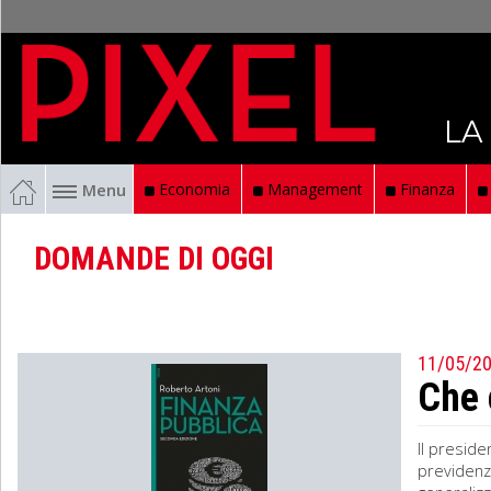
LA
Menu
Economia
Management
Finanza
DOMANDE DI OGGI
11/05/2
Che 
Il preside
previdenzi