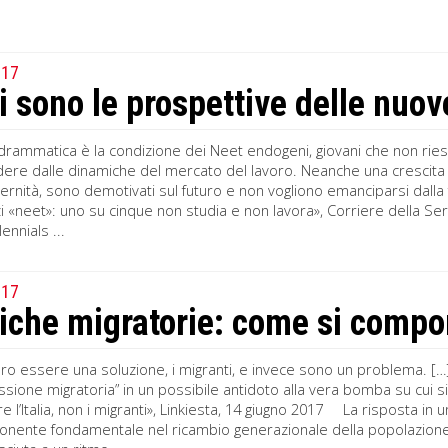
017
i sono le prospettive delle nuo
drammatica è la condizione dei Neet endogeni, giovani che non riesc
ere dalle dinamiche del mercato del lavoro. Neanche una crescita del
rnità, sono demotivati sul futuro e non vogliono emanciparsi dalla f
i «neet»: uno su cinque non studia e non lavora», Corriere della Ser
lennials ...
017
tiche migratorie: come si comport
o essere una soluzione, i migranti, e invece sono un problema. […]
essione migratoria” in un possibile antidoto alla vera bomba su cui
l’Italia, non i migranti», Linkiesta, 14 giugno 2017 La risposta in un 
nente fondamentale nel ricambio generazionale della popolazione.