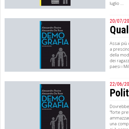
luglio ...
20/07/2
Qual
Assai più 
a prescind
della mode
dei ragazz
paesi i Mil
22/06/2
Poli
Dovrebber
“forte pr
ammazzare 
una compo