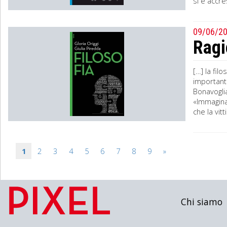
si è accre
09/06/2
Ragi
[…] la fil
importante
Bonavoglia
«Immaginat
che la vitt
1
2
3
4
5
6
7
8
9
»
Chi siamo