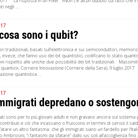
017 La risposta in un Pixel «Non c’è alcun dubbio sul fatto che i
i negli ...
017
cosa sono i qubit?
ri tradizionali, basati sull’elettronica e sui semiconduttori, memori
i, invece, che fanno uso dei bit quantistici, codificano lo stato qua
ni rispetto alle uniche due possibilità dei bit tradizionali. Massim
uantici», Corriere Innovazione (Corriere della Sera), 9 luglio 2017 L
azione quantistica ...
017
immigrati depredano o sostengon
ati sono per lo più giovani adulti e non gravano ancora sul sistema 
 contributi e ciò che incassano o fruiscono in termini di servizi il s
sfatare un altro fantasma: che gli immigrati siano un fardello per l’It
go Ambrosini, “i fantasmi da sfatare” dallo ius soli all’accoglienza fino