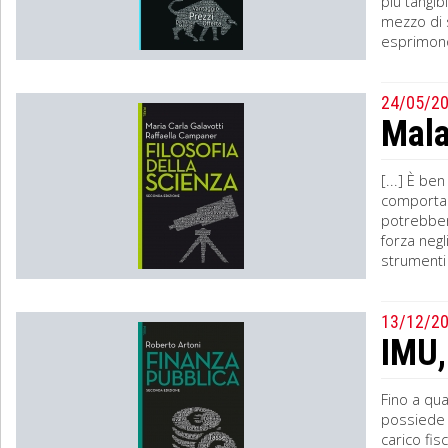
più tangib
mezzo di s
esprimono 
24/05/2
Mala
[...] È be
comportam
potrebbero
forza negl
strumenti 
13/12/2
IMU,
Fino a qua
possiede 
carico fi