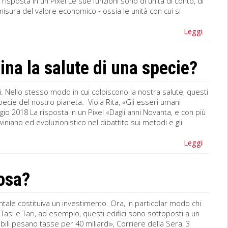
risposta in un Pixel Le sue funzioni sono di unità di conto, di
isura del valore economico - ossia le unità con cui si
Leggi
ina la salute di una specie?
i. Nello stesso modo in cui colpiscono la nostra salute, questi
cie del nostro pianeta. Viola Rita, «Gli esseri umani
io 2018 La risposta in un Pixel «Dagli anni Novanta, e con più
rwiniano ed evoluzionistico nel dibattito sui metodi e gli
Leggi
cosa?
ntale costituiva un investimento. Ora, in particolar modo chi
si e Tari, ad esempio, questi edifici sono sottoposti a un
li pesano tasse per 40 miliardi», Corriere della Sera, 3