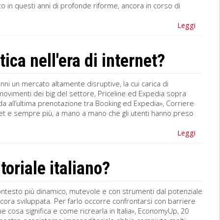
in questi anni di profonde riforme, ancora in corso di
Leggi
tica nell'era di internet?
nni un mercato altamente disruptive, la cui carica di
ovimenti dei big del settore, Priceline ed Expedia sopra
ida all’ultima prenotazione tra Booking ed Expedia», Corriere
net e sempre più, a mano a mano che gli utenti hanno preso
Leggi
oriale italiano?
 contesto più dinamico, mutevole e con strumenti dal potenziale
ancora sviluppata. Per farlo occorre confrontarsi con barriere
e cosa significa e come ricrearla in Italia», EconomyUp, 20