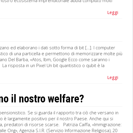
l nostro ecosistema imprenditoriale abbia compiuto molti
Leggi
zzano ed elaborano i dati sotto forma di bit […]. I computer
ntistico di una particella e permettono di memorizzare molte più
iliano Del Barba, «Atos, Ibm, Google Ecco come saranno i
a risposta in un Pixel Un bit quantistico o qubit è la
Leggi
o il nostro welfare?
pensionistico. Se si guarda il rapporto tra ciò che versano in
aldo è largamente positivo per il nostro Paese. Anche qui si
alia, predatori di risorse scarse. Patrizia Caiffa, «Immigrazione:
 alle Ong», Agenzia S.I.R. (Servizio Informazione Religiosa), 20