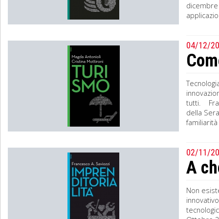
dicembre 
applicazio
04/12/2
Come 
Tecnologia
innovazio
tutti. Fra
della Ser
familiarit
02/11/2
A ch
Non esiste
innovativo
tecnologic