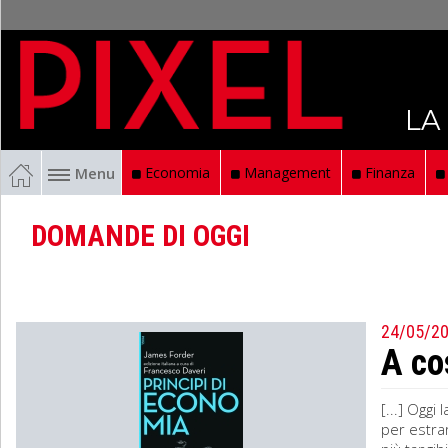
LA
Menu
Economia
Management
Finanza
DOMANDE DI OGGI
24/05/2
A co
[...] Oggi
per estra