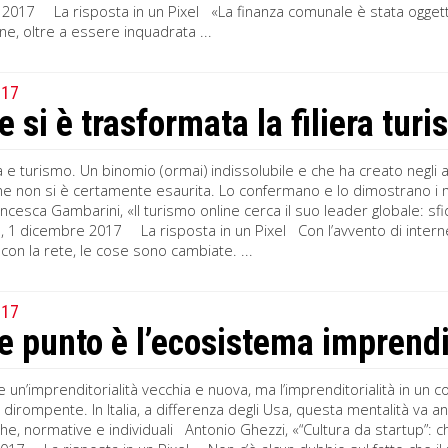
2017 La risposta in un Pixel «La finanza comunale è stata oggetto 
ne, oltre a essere inquadrata ...
017
si è trasformata la filiera turis
 e turismo. Un binomio (ormai) indissolubile e che ha creato negli a
ne non si è certamente esaurita. Lo confermano e lo dimostrano i m
ncesca Gambarini, «Il turismo online cerca il suo leader globale: sf
a, 1 dicembre 2017 La risposta in un Pixel Con l’avvento di inter
à con la rete, le cose sono cambiate. ...
017
e punto è l’ecosistema imprendit
 un’imprenditorialità vecchia e nuova, ma l’imprenditorialità in un
 dirompente. In Italia, a differenza degli Usa, questa mentalità va 
he, normative e individuali Antonio Ghezzi, «“Cultura da startup”: ch