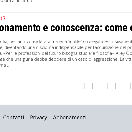
sciuta a un ritmo ...
017
onamento e conoscenza: come ci 
osofia, per anni considerata materia “inutile” o relegata esclusivament
, diventando una disciplina indispensabile per l’acquisizione del p
, «Per le professioni del futuro bisogna studiare filosofia», Alley 
e che una giuria debba decidere di un caso di aggressione. La vittima 
ima ...
Contatti
Privacy
Abbonamenti