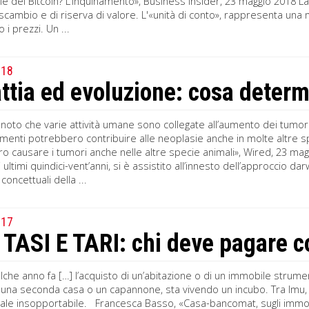
ile dei Bitcoin? L’inquinamento», Business Insider, 23 maggio 2018 La 
cambio e di riserva di valore. L'«unità di conto», rappresenta una m
i prezzi. Un ...
018
ttia ed evoluzione: cosa determ
n noto che varie attività umane sono collegate all’aumento dei tumor
enti potrebbero contribuire alle neoplasie anche in molte altre spe
 causare i tumori anche nelle altre specie animali», Wired, 23 magg
i ultimi quindici-vent’anni, si è assistito all’innesto dell’approccio da
concettuali della ...
017
 TASI E TARI: chi deve pagare 
lche anno fa […] l’acquisto di un’abitazione o di un immobile strume
una seconda casa o un capannone, sta vivendo un incubo. Tra Imu, Ta
scale insopportabile. Francesca Basso, «Casa-bancomat, sugli immobi