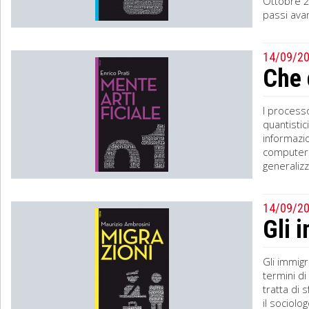
Ottobre 2
passi avant
14/09/2
Che 
I processo
quantistic
informazio
computer q
generalizz
14/09/2
Gli 
Gli immigr
termini di
tratta di 
il sociolo