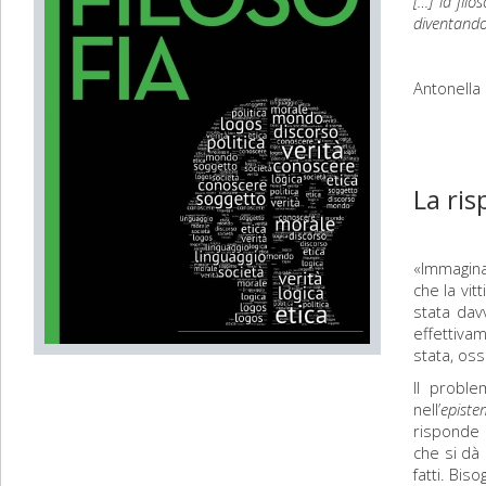
[…] la fil
diventando 
Antonella 
La ris
«Immaginat
che la vit
stata dav
effettiva
stata, oss
Il proble
nell’
episte
risponde 
che si dà
fatti. Bi