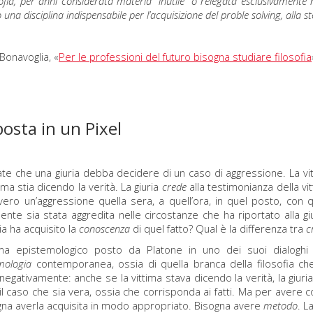
osofia, per anni considerata materia “inutile” o relegata esclusivamente 
una disciplina indispensabile per l’acquisizione del proble solving, alla
Bonavoglia, «
Per le professioni del futuro bisogna studiare filosofia
posta in un Pixel
e che una giuria debba decidere di un caso di aggressione. La vittim
tima stia dicendo la verità. La giuria
crede
alla testimonianza della v
vero un’aggressione quella sera, a quell’ora, in quel posto, con q
mente sia stata aggredita nelle circostanze che ha riportato alla g
ia ha acquisito la
conoscenza
di quel fatto? Qual è la differenza tra
c
ma epistemologico posto da Platone in uno dei suoi dialoghi 
mologia
contemporanea, ossia di quella branca della filosofia ch
negativamente: anche se la vittima stava dicendo la verità, la giur
 il caso che sia vera, ossia che corrisponda ai fatti. Ma per aver
sogna averla acquisita in modo appropriato. Bisogna avere
metodo
. L