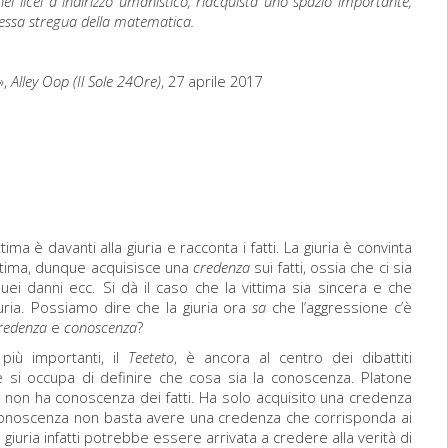
nei licei a indirizzo umanistico, riacquista uno spazio importante,
 stessa stregua della matematica.
»,
Alley Oop
(Il Sole 24Ore)
, 27 aprile 2017
a è davanti alla giuria e racconta i fatti. La giuria è convinta
ittima, dunque acquisisce una
credenza
sui fatti, ossia che ci sia
uei danni ecc. Si dà il caso che la vittima sia sincera e che
iuria. Possiamo dire che la giuria ora
sa
che l’aggressione c’è
redenza
e
conoscenza
?
più importanti, il
Teeteto
, è ancora al centro dei dibattiti
e si occupa di definire che cosa sia la conoscenza. Platone
ia non ha conoscenza dei fatti. Ha solo acquisito una credenza
e conoscenza non basta avere una credenza che corrisponda ai
a giuria infatti potrebbe essere arrivata a credere alla verità di