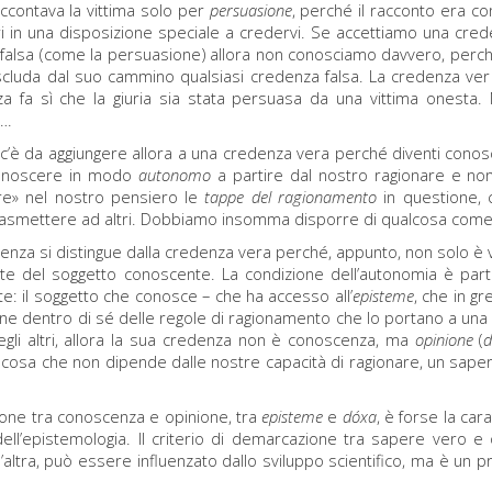
accontava la vittima solo per
persuasione
, perché il racconto era co
ri in una disposizione speciale a credervi. Se accettiamo una cre
falsa (come la persuasione) allora non conosciamo davvero, perché
scluda dal suo cammino qualsiasi credenza falsa. La credenza vera 
za fa sì che la giuria sia stata persuasa da una vittima onest
a…
c’è da aggiungere allora a una credenza vera perché diventi cono
conoscere in modo
autonomo
a partire dal nostro ragionare e non
re» nel nostro pensiero le
tappe del ragionamento
in questione, 
rasmettere ad altri. Dobbiamo insomma disporre di qualcosa come
enza si distingue dalla credenza vera perché, appunto, non solo è 
te del soggetto conoscente. La condizione dell’autonomia è part
e: il soggetto che conosce – che ha accesso all’
episteme
, che in g
ne dentro di sé delle regole di ragionamento che lo portano a una 
gli altri, allora la sua credenza non è conoscenza, ma
opinione
(
lcosa che non dipende dalle nostre capacità di ragionare, un sap
zione tra conoscenza e opinione, tra
episteme
e
dóxa
, è forse la car
ell’epistemologia. Il criterio di demarcazione tra sapere vero e
l’altra, può essere influenzato dallo sviluppo scientifico, ma è un p