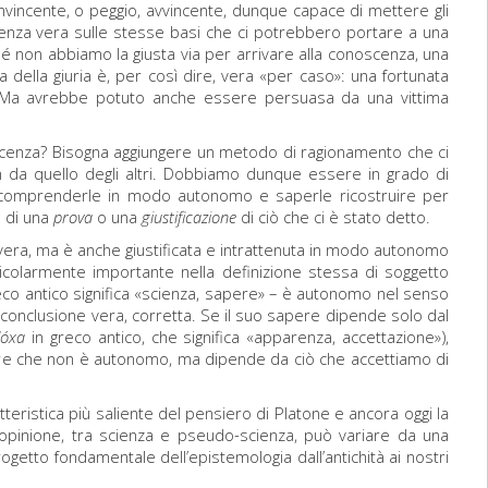
nvincente, o peggio, avvincente, dunque capace di mettere gli
denza vera sulle stesse basi che ci potrebbero portare a una
 non abbiamo la giusta via per arrivare alla conoscenza, una
della giuria è, per così dire, vera «per caso»: una fortunata
a. Ma avrebbe potuto anche essere persuasa da una vittima
scenza? Bisogna aggiungere un metodo di ragionamento che ci
 da quello degli altri. Dobbiamo dunque essere in grado di
comprenderle in modo autonomo e saperle ricostruire per
 di una
prova
o una
giustificazione
di ciò che ci è stato detto.
vera, ma è anche giustificata e intrattenuta in modo autonomo
icolarmente importante nella definizione stessa di soggetto
reco antico significa «scienza, sapere» – è autonomo nel senso
conclusione vera, corretta. Se il suo sapere dipende solo dal
dóxa
in greco antico, che significa «apparenza, accettazione»),
ere che non è autonomo, ma dipende da ciò che accettiamo di
atteristica più saliente del pensiero di Platone e ancora oggi la
 opinione, tra scienza e pseudo-scienza, può variare da una
rogetto fondamentale dell’epistemologia dall’antichità ai nostri