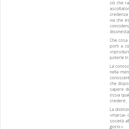
ciò che r
ascoltato
credenza 
via che e
coinciden
disonest
Che cosa 
porti a 
«riprodur
poterle t
La conosc
nella men
conoscent
che dispo
sapere de
ossia qua
credere.
La distin
«marca» d
società al
giorni.»