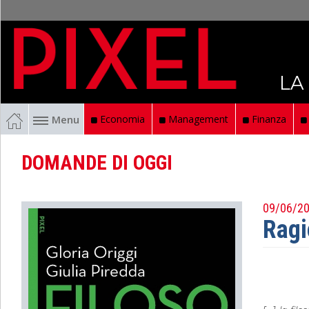
LA
Menu
Economia
Management
Finanza
DOMANDE DI OGGI
09/06/2
Ragi