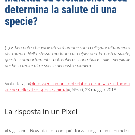
determina la salute di una
Sociologia
specie?
Filosofia
Storia
[...] È ben noto che varie attività umane sono collegate all’aumento
Matematica
dei tumori. Nello stesso modo in cui colpiscono la nostra salute,
questi comportamenti potrebbero contribuire alle neoplasie
Diritto
anche in molte altre specie del nostro pianeta.
Viola Rita, «
Gli esseri umani potrebbero causare i tumori
anche nelle altre specie animali
»,
Wired
, 23 maggio 2018
La risposta in un Pixel
«Dagli anni Novanta, e con più forza negli ultimi quindici-