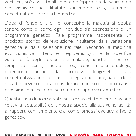
vent’anni, si è assistito all’innesto dell’approccio darwiniano ed
evoluzionistico nel dibattito sui metodi e gli strumenti
concettuali della ricerca biomedica.
L’idea di fondo è che nel concepire la malattia si debba
tenere conto di come ogni individuo sia espressione di un
programma genetico. Tale programma rappresenta un
prodotto storico dell’evoluzione, risultante dalla variazione
genetica e dalla selezione naturale. Secondo la medicina
evoluzionistica i fenomeni epidemiologici e la specifica
vulnerabilità degli individui alle malattie, nonché i modi e i
tempi con cui gli individui reagiscono a una patologia,
dipendono anche da processi filogenetici. Una
concettualizzazione e una spiegazione adeguate delle
malattie devono allora considerare non solo le loro cause
prossime, ma anche cause remote di tipo evoluzionistico.
Questa linea di ricerca solleva interessanti temi di riflessione
relativi all’adattabilità della nostra specie, alla sua vulnerabilità,
ai rapporti con l’ambiente e ai compromessi evolutivi a livello
genetico».
Per saperne di più: Pixel
Filosofia della scienza (II