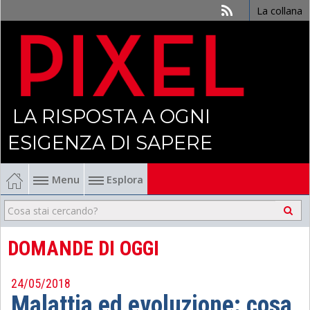
La collana
LA RISPOSTA A OGNI
ESIGENZA DI SAPERE
Menu
Esplora
Economia
Management
DOMANDE DI OGGI
Finanza
24/05/2018
Malattia ed evoluzione: cosa
Politica