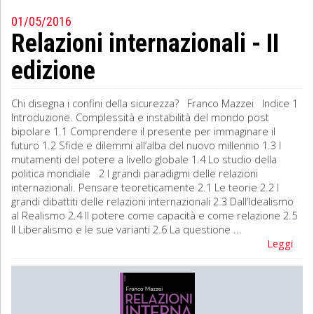
01/05/2016
Sociologia
Relazioni internazionali - II
Filosofia
edizione
Storia
Chi disegna i confini della sicurezza? Franco Mazzei Indice 1
Introduzione. Complessità e instabilità del mondo post
Matematica
bipolare 1.1 Comprendere il presente per immaginare il
futuro 1.2 Sfide e dilemmi all’alba del nuovo millennio 1.3 I
Diritto
mutamenti del potere a livello globale 1.4 Lo studio della
politica mondiale 2 I grandi paradigmi delle relazioni
internazionali. Pensare teoreticamente 2.1 Le teorie 2.2 I
grandi dibattiti delle relazioni internazionali 2.3 Dall’Idealismo
al Realismo 2.4 Il potere come capacità e come relazione 2.5
Il Liberalismo e le sue varianti 2.6 La questione ...
Leggi