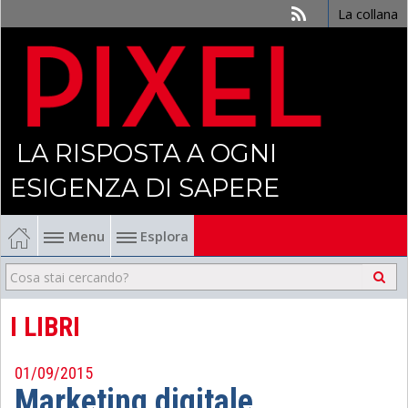
La collana
LA RISPOSTA A OGNI
ESIGENZA DI SAPERE
Menu
Esplora
Economia
Management
I LIBRI
Finanza
01/09/2015
Marketing digitale
Politica