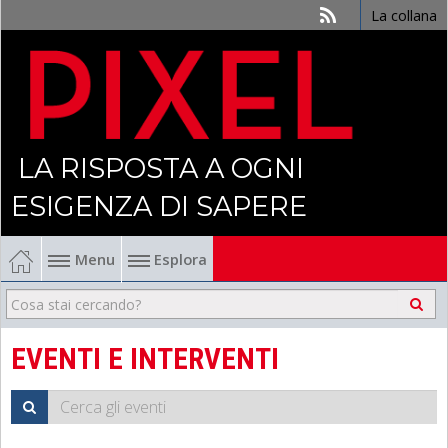
La collana
LA RISPOSTA A OGNI
ESIGENZA DI SAPERE
Menu
Esplora
Economia
Management
EVENTI E INTERVENTI
Finanza
Politica