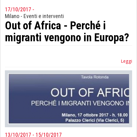
17/10/2017 -
Sociologia
Milano
-
Eventi e interventi
Out of Africa - Perché i
Filosofia
migranti vengono in Europa?
Storia
Matematica
Leggi
Diritto
13/10/2017 - 15/10/2017