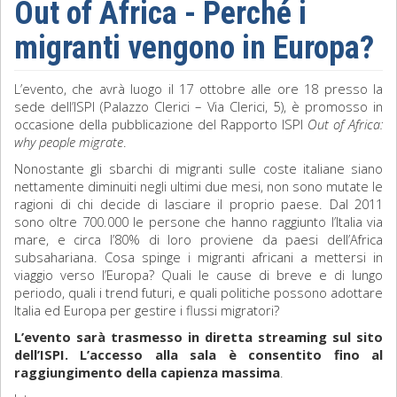
Out of Africa - Perché i
Sociologia
migranti vengono in Europa?
Filosofia
L’evento, che avrà luogo il 17 ottobre alle ore 18 presso la
sede dell’ISPI (Palazzo Clerici – Via Clerici, 5), è promosso in
Storia
occasione della pubblicazione del Rapporto ISPI
Out of Africa:
why people migrate
.
Matematica
Nonostante gli sbarchi di migranti sulle coste italiane siano
nettamente diminuiti negli ultimi due mesi, non sono mutate le
Diritto
ragioni di chi decide di lasciare il proprio paese. Dal 2011
sono oltre 700.000 le persone che hanno raggiunto l’Italia via
mare, e circa l’80% di loro proviene da paesi dell’Africa
subsahariana. Cosa spinge i migranti africani a mettersi in
viaggio verso l’Europa? Quali le cause di breve e di lungo
periodo, quali i trend futuri, e quali politiche possono adottare
Italia ed Europa per gestire i flussi migratori?
L’evento sarà trasmesso in diretta streaming sul sito
dell’ISPI. L’accesso alla sala è consentito fino al
raggiungimento della capienza massima
.