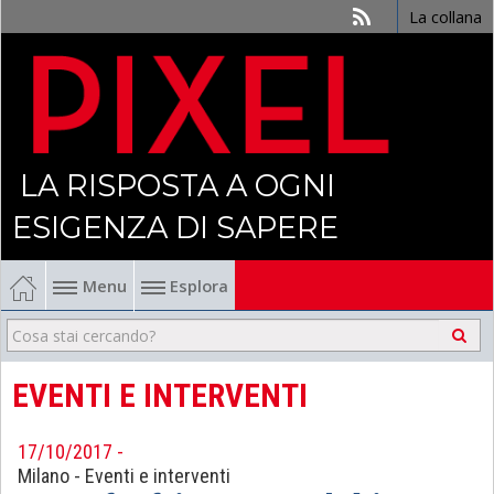
La collana
LA RISPOSTA A OGNI
ESIGENZA DI SAPERE
Menu
Esplora
Economia
Management
EVENTI E INTERVENTI
Finanza
17/10/2017 -
Milano
-
Eventi e interventi
Politica