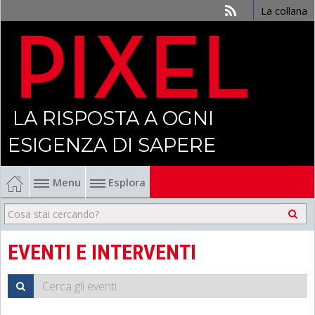
La collana
LA RISPOSTA A OGNI
ESIGENZA DI SAPERE
Menu
Esplora
Economia
Management
EVENTI E INTERVENTI
Finanza
Politica