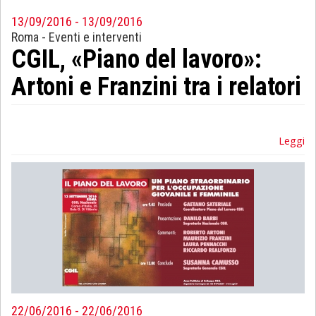
13/09/2016 - 13/09/2016
Sociologia
Roma
-
Eventi e interventi
CGIL, «Piano del lavoro»:
Filosofia
Artoni e Franzini tra i relatori
Storia
Matematica
Leggi
Diritto
22/06/2016 - 22/06/2016