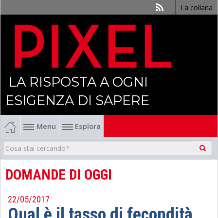
La collana
LA RISPOSTA A OGNI
ESIGENZA DI SAPERE
Menu
Esplora
Economia
Management
DOMANDE DI OGGI
Finanza
22/05/2017
Qual è il tasso di fecondità
Politica