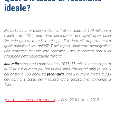
ideale?
Sociologia
Filosofia
Nel 2015 il numero dei residenti in Italia è calato di 179 mila unità
Storia
rispetto al 2014, una delle diminuzioni più significative dalla
Seconda guerra mondiale ad oggi. È il dato più importante tra
Matematica
quelli pubblicati ieri dall’ISTAT nel report “indicatori demografici“,
una statistica annuale che raccoglie i più importanti dati sulla
Diritto
situazione della popolazione italiana.
488 mila
s
ono stati i nuovi nati nel 2015, 15 mila in meno rispetto
al 2014 e il numero più basso dall’Unità d’Italia ad oggi (quindi il
più basso in 150 anni). La
fecondità
, cioè il numero medio di figli
per donna, è scesa per il quinto anno consecutivo, arrivando a
1,35.
«
In Italia siamo sempre meno
»,
Il Post
, 20 febbraio 2016