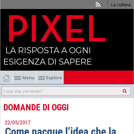
La collana
LA RISPOSTA A OGNI
ESIGENZA DI SAPERE
Menu
Esplora
Economia
Management
DOMANDE DI OGGI
Finanza
22/05/2017
Come nacque l’idea che la
Politica