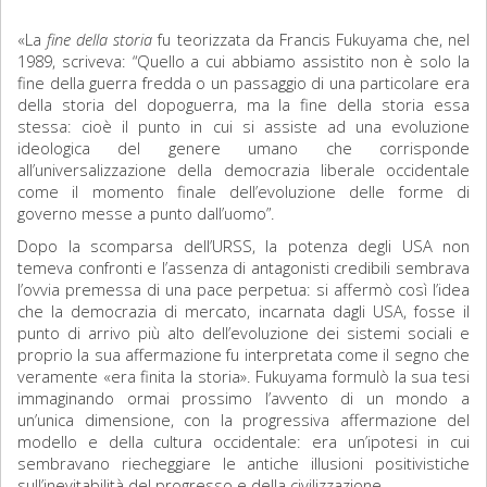
«La
fine della storia
fu teorizzata da Francis Fukuyama che, nel
1989, scriveva: “Quello a cui abbiamo assistito non è solo la
fine della guerra fredda o un passaggio di una particolare era
della storia del dopoguerra, ma la fine della storia essa
stessa: cioè il punto in cui si assiste ad una evoluzione
ideologica del genere umano che corrisponde
all’universalizzazione della democrazia liberale occidentale
come il momento finale dell’evoluzione delle forme di
governo messe a punto dall’uomo”.
Dopo la scomparsa dell’URSS, la potenza degli USA non
temeva confronti e l’assenza di antagonisti credibili sembrava
l’ovvia premessa di una pace perpetua: si affermò così l’idea
che la democrazia di mercato, incarnata dagli USA, fosse il
punto di arrivo più alto dell’evoluzione dei sistemi sociali e
proprio la sua affermazione fu interpretata come il segno che
veramente «era finita la storia». Fukuyama formulò la sua tesi
immaginando ormai prossimo l’avvento di un mondo a
un’unica dimensione, con la progressiva affermazione del
modello e della cultura occidentale: era un’ipotesi in cui
sembravano riecheggiare le antiche illusioni positivistiche
sull’inevitabilità del progresso e della civilizzazione.