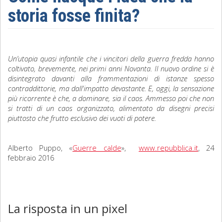
storia fosse finita?
Sociologia
Filosofia
Un’utopia quasi infantile che i vincitori della guerra fredda hanno
Storia
coltivato, brevemente, nei primi anni Novanta. Il nuovo ordine si è
disintegrato davanti alla frammentazioni di istanze spesso
Matematica
contraddittorie, ma dall'impatto devastante. E, oggi, la sensazione
più ricorrente è che, a dominare, sia il caos. Ammesso poi che non
Diritto
si tratti di un caos organizzato, alimentato da disegni precisi
piuttosto che frutto esclusivo dei vuoti di potere.
Alberto Puppo, «
Guerre calde
»,
www.repubblica.it
, 24
febbraio 2016
La risposta in un pixel