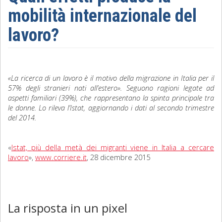
mobilità internazionale del
Sociologia
lavoro?
Filosofia
Storia
«La ricerca di un lavoro è il motivo della migrazione in Italia per il
Matematica
57% degli stranieri nati all’estero». Seguono ragioni legate ad
aspetti familiari (39%), che rappresentano la spinta principale tra
Diritto
le donne. Lo rileva l’Istat, aggiornando i dati al secondo trimestre
del 2014.
«
Istat, più della metà dei migranti viene in Italia a cercare
lavoro
»,
www.corriere.it
, 28 dicembre 2015
La risposta in un pixel