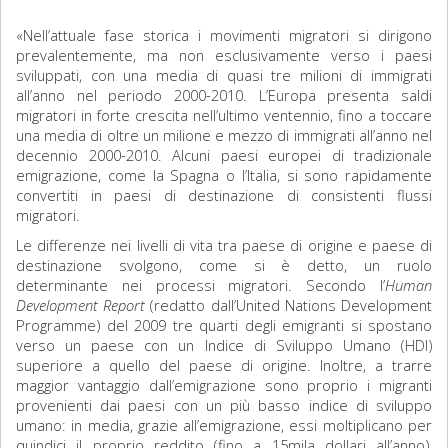
«Nell’attuale fase storica i movimenti migratori si dirigono
prevalentemente, ma non esclusivamente verso i paesi
sviluppati, con una media di quasi tre milioni di immigrati
all’anno nel periodo 2000-2010. L’Europa presenta saldi
migratori in forte crescita nell’ultimo ventennio, fino a toccare
una media di oltre un milione e mezzo di immigrati all’anno nel
decennio 2000-2010. Alcuni paesi europei di tradizionale
emigrazione, come la Spagna o l’Italia, si sono rapidamente
convertiti in paesi di destinazione di consistenti flussi
migratori.
Le differenze nei livelli di vita tra paese di origine e paese di
destinazione svolgono, come si è detto, un ruolo
determinante nei processi migratori. Secondo l’
Human
Development Report
(redatto dall’United Nations Development
Programme) del 2009 tre quarti degli emigranti si spostano
verso un paese con un Indice di Sviluppo Umano (HDI)
superiore a quello del paese di origine. Inoltre, a trarre
maggior vantaggio dall’emigrazione sono proprio i migranti
provenienti dai paesi con un più basso indice di sviluppo
umano: in media, grazie all’emigrazione, essi moltiplicano per
quindici il proprio reddito (fino a 15mila dollari all’anno),