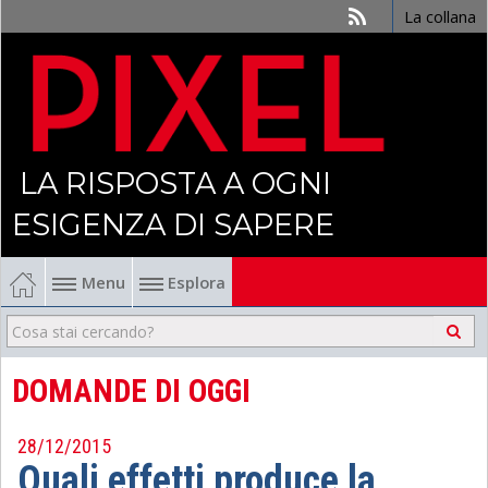
La collana
LA RISPOSTA A OGNI
ESIGENZA DI SAPERE
Menu
Esplora
Economia
Management
DOMANDE DI OGGI
Finanza
28/12/2015
Quali effetti produce la
Politica