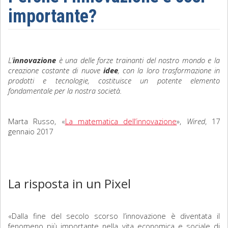
importante?
Sociologia
Filosofia
L’
innovazione
è una delle forze trainanti del nostro mondo e la
Storia
creazione costante di nuove
idee
, con la loro trasformazione in
prodotti e tecnologie, costituisce un potente elemento
Matematica
fondamentale per la nostra società.
Diritto
Marta Russo, «
La matematica dell’innovazione
»,
Wired
, 17
gennaio 2017
La risposta in un Pixel
«Dalla fine del secolo scorso l’innovazione è diventata il
fenomeno più importante nella vita economica e sociale di