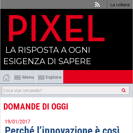
La collana
LA RISPOSTA A OGNI
ESIGENZA DI SAPERE
Menu
Esplora
Economia
Management
DOMANDE DI OGGI
Finanza
19/01/2017
Perché l’innovazione è così
Politica