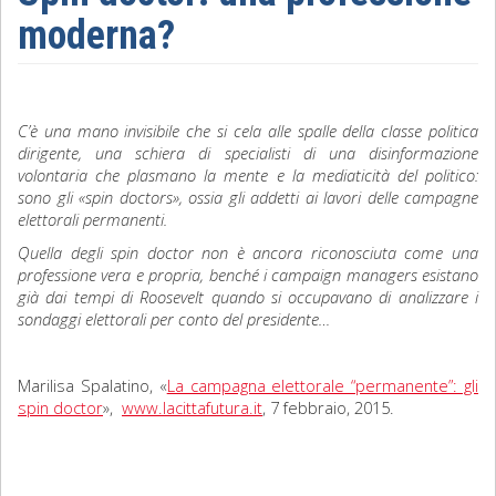
moderna?
Sociologia
Filosofia
C’è una mano invisibile che si cela alle spalle della classe politica
Storia
dirigente, una schiera di specialisti di una disinformazione
volontaria che plasmano la mente e la mediaticità del politico:
Matematica
sono gli «spin doctors», ossia gli addetti ai lavori delle campagne
elettorali permanenti.
Diritto
Quella degli spin doctor non è ancora riconosciuta come una
professione vera e propria, benché i campaign managers esistano
già dai tempi di Roosevelt quando si occupavano di analizzare i
sondaggi elettorali per conto del presidente…
Marilisa Spalatino, «
La campagna elettorale “permanente”: gli
spin doctor
»,
www.lacittafutura.it
, 7 febbraio, 2015.