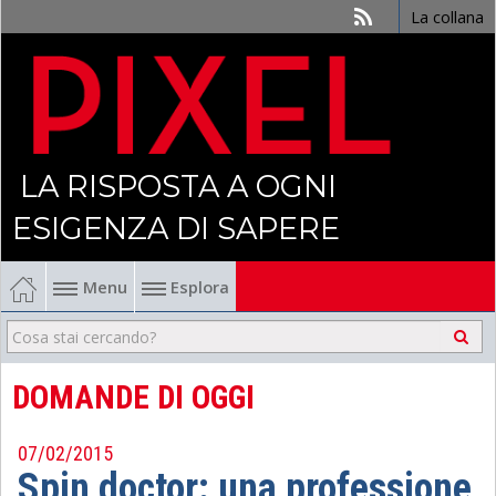
La collana
LA RISPOSTA A OGNI
ESIGENZA DI SAPERE
Menu
Esplora
Economia
Management
DOMANDE DI OGGI
Finanza
07/02/2015
Spin doctor: una professione
Politica