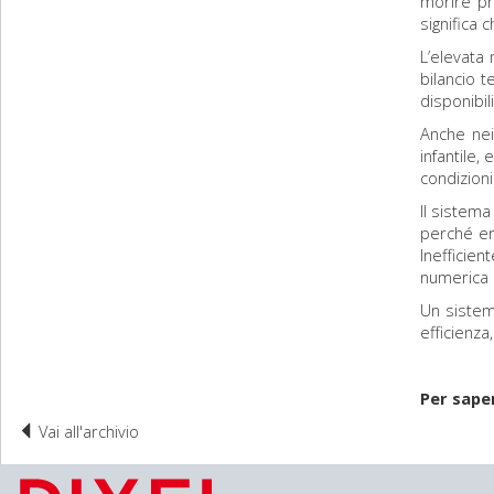
morire pr
significa 
L’elevata 
bilancio 
disponibil
Anche nei 
infantile,
condizioni
Il sistema
perché era
Inefficie
numerica p
Un sistem
efficienza
Per saper
Vai all'archivio