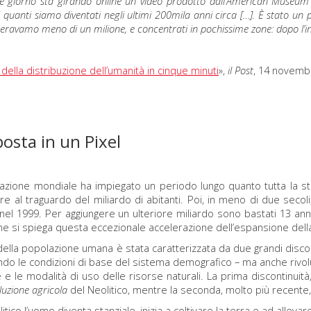
 giorno sta girando online un video prodotto dall’American Museum o
di quanti siamo diventati negli ultimi 200mila anni circa […]. È stato un
eravamo meno di un milione, e concentrati in pochissime zone: dopo l’int
 della distribuzione dell’umanità in cinque minuti
»,
il Post
, 14 novemb
posta in un Pixel
zione mondiale ha impiegato un periodo lungo quanto tutta la storia
re al traguardo del miliardo di abitanti. Poi, in meno di due secol
nel 1999. Per aggiungere un ulteriore miliardo sono bastati 13 anni
e si spiega questa eccezionale accelerazione dell’espansione della
 della popolazione umana è stata caratterizzata da due grandi disc
ndo le condizioni di base del sistema demografico – ma anche rivoluzi
 e le modalità di uso delle risorse naturali. La prima discontinuità
oluzione agricola
del Neolitico, mentre la seconda, molto più recente,
litico l’uomo diventa stanziale, inizia a coltivare la terra e ad allev