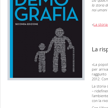
Da qualche
la storia 
noi umani 
«
La storia
La ris
«La popola
per arriva
raggiunto 
2012. Com
La storia
– ridefine
l’ambiente
con la
riv
Con il Neo