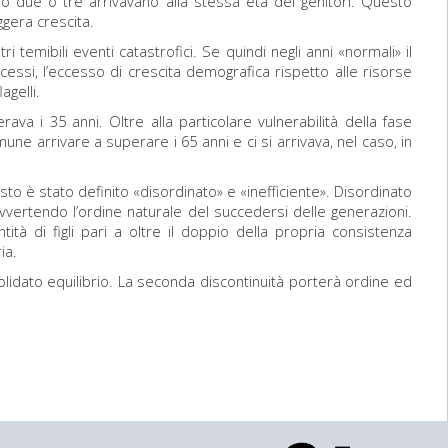
o due o tre arrivavano alla stessa età dei genitori. Questo
ggera crescita.
i temibili eventi catastrofici. Se quindi negli anni «normali» il
cessi, l’eccesso di crescita demografica rispetto alle risorse
agelli.
rava i 35 anni. Oltre alla particolare vulnerabilità della fase
une arrivare a superare i 65 anni e ci si arrivava, nel caso, in
to è stato definito «disordinato» e «inefficiente». Disordinato
ovvertendo l’ordine naturale del succedersi delle generazioni.
tà di figli pari a oltre il doppio della propria consistenza
ia.
olidato equilibrio. La seconda discontinuità porterà ordine ed