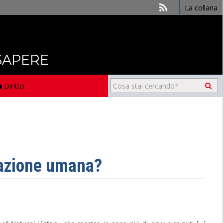
La collana
 SAPERE
Diritto
lazione umana?