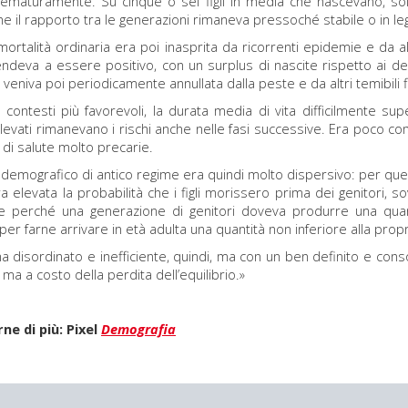
ematuramente. Su cinque o sei figli in media che nascevano, sol
che il rapporto tra le generazioni rimaneva pressoché stabile o in le
mortalità ordinaria era poi inasprita da ricorrenti epidemie e da altr
tendeva a essere positivo, con un surplus di nascite rispetto ai de
i veniva poi periodicamente annullata dalla peste e da altri temibili fl
contesti più favorevoli, la durata media di vita difficilmente supe
 elevati rimanevano i rischi anche nelle fasi successive. Era poco com
 di salute molto precarie.
 demografico di antico regime era quindi molto dispersivo: per ques
 elevata la probabilità che i figli morissero prima dei genitori, s
nte perché una generazione di genitori doveva produrre una quanti
er farne arrivare in età adulta una quantità non inferiore alla propr
a disordinato e inefficiente, quindi, ma con un ben definito e cons
, ma a costo della perdita dell’equilibrio.»
ne di più: Pixel
Demografia