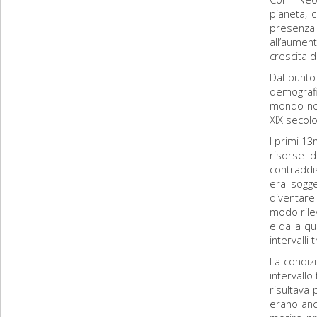
pianeta, c
presenza 
all’aument
crescita d
Dal punto 
demografi
mondo non
XIX secolo
I primi 13
risorse d
contraddis
era sogge
diventare 
modo rilev
e dalla qu
intervalli 
La condiz
intervallo 
risultava
erano anc