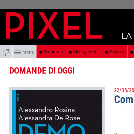
LA
Menu
Economia
Management
Finanza
DOMANDE DI OGGI
22/05/2
Come