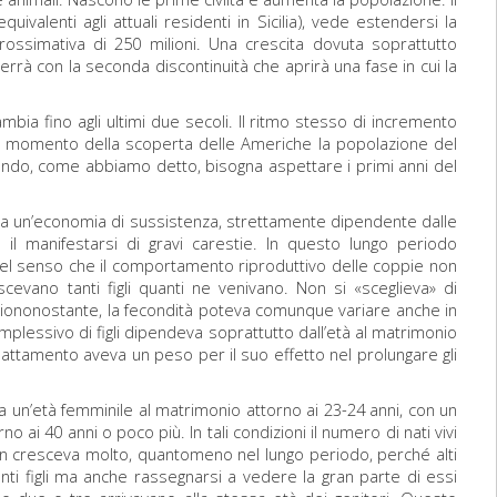
uivalenti agli attuali residenti in Sicilia), vede estendersi la
ossimativa di 250 milioni. Una crescita dovuta soprattutto
vverrà con la seconda discontinuità che aprirà una fase in cui la
mbia fino agli ultimi due secoli. Il ritmo stesso di incremento
Al momento della scoperta delle Americhe la popolazione del
tondo, come abbiamo detto, bisogna aspettare i primi anni del
ati da un’economia di sussistenza, strettamente dipendente dalle
il manifestarsi di gravi carestie. In questo lungo periodo
», nel senso che il comportamento riproduttivo delle coppie non
evano tanti figli quanti ne venivano. Non si «sceglieva» di
se. Ciononostante, la fecondità poteva comunque variare anche in
plessivo di figli dipendeva soprattutto dall’età al matrimonio
lattamento aveva un peso per il suo effetto nel prolungare gli
 un’età femminile al matrimonio attorno ai 23-24 anni, con un
orno ai 40 anni o poco più. In tali condizioni il numero di nati vivi
 non cresceva molto, quantomeno nel lungo periodo, perché alti
anti figli ma anche rassegnarsi a vedere la gran parte di essi