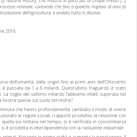
f Natural History, che mostra in poco più di cinque minuti […]
 processo notevole, contando che fino a qualche migliaio di anni fa
roduzione dell’agricoltura, è andato tutto in discesa.
re 2016.
 dell’umanità, dalle origini fino ai primi anni dell’Ottocento
i, è passata da 1 a 6 miliardi. Quest’ultimo traguardo è stato
. La soglia del settimo miliardo l’abbiamo infatti superata nel
 nostra specie sul suolo terrestre?
ontinuità che hanno profondamente cambiato il modo di vivere
onato le regole sociali, i rapporti produttivi, la relazione con
, quella più lontana nel tempo, si è verificata in concomitanza
 si è prodotta in interdipendenza con la
rivoluzione industriale
.
are animali. Nascono le prime civiltà e aumenta la popolazione. Il