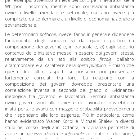
per esempio avvenuto a metà del 2015 per i lavoratori della
Whirpool. Insomma, mentre sono correlazioni abbastanza
ovvie a livello aziendale e settoriale, risultano invece più
complicate da confermare a un livello di economia nazionale o
sovranazionale.
Le determinanti
politiche
, invece, fanno in generale dipendere
l’andamento degli scioperi
a
) dal quadro politico (la
composizione dei governi) e, in particolare,
b
) dagli specifici
contenuti delle iniziative messe in essere dai governi stessi,
relativamente da un lato alla
politica fiscale
, dall’altro
all’ammontare e al carattere della
spesa pubblica
. È chiaro che
questi due ultimi aspetti si possono poi presentare
fortemente correlati tra loro. La relazione con la
composizione dei governi dovrebbe presentare una
correlazione inversa a seconda del grado di «vicinanza»
ideologica tra governo e lavoratori. Sembra abbastanza
ovvio: governi vicini alle richieste dei lavoratori dovrebbero
infatti portare avanti con maggiore probabilità provvedimenti
che rispondano alle loro esigenze. Più in particolare, come
hanno evidenziato Walter Korpi e Michael Shalev in diversi
studi nel corso degli anni Ottanta, la vicinanza permette di
avere un
accesso diretto e informale
ai centri di decisione,