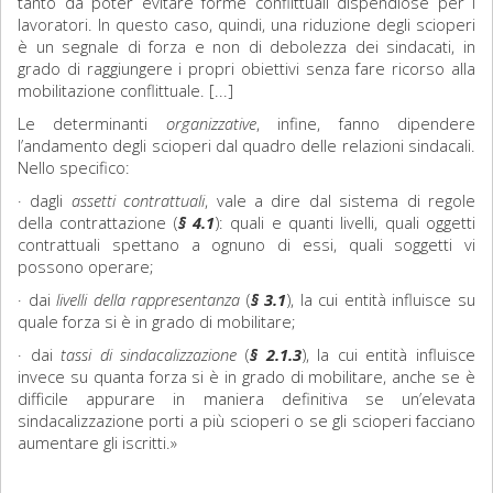
tanto da poter evitare forme conflittuali dispendiose per i
lavoratori. In questo caso, quindi, una riduzione degli scioperi
è un segnale di forza e non di debolezza dei sindacati, in
grado di raggiungere i propri obiettivi senza fare ricorso alla
mobilitazione conflittuale. [...]
Le determinanti
organizzative
, infine, fanno dipendere
l’andamento degli scioperi dal quadro delle relazioni sindacali.
Nello specifico:
· dagli
assetti contrattuali
, vale a dire dal sistema di regole
della contrattazione (
§ 4.1
): quali e quanti livelli, quali oggetti
contrattuali spettano a ognuno di essi, quali soggetti vi
possono operare;
· dai
livelli della rappresentanza
(
§ 3.1
), la cui entità influisce su
quale forza si è in grado di mobilitare;
· dai
tassi di sindacalizzazione
(
§ 2.1.3
), la cui entità influisce
invece su quanta forza si è in grado di mobilitare, anche se è
difficile appurare in maniera definitiva se un’elevata
sindacalizzazione porti a più scioperi o se gli scioperi facciano
aumentare gli iscritti.»