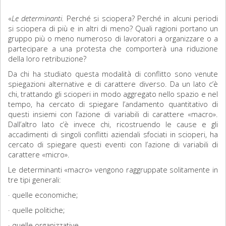
«
Le determinanti.
Perché si sciopera? Perché in alcuni periodi
si sciopera di più e in altri di meno? Quali ragioni portano un
gruppo più o meno numeroso di lavoratori a organizzare o a
partecipare a una protesta che comporterà una riduzione
della loro retribuzione?
Da chi ha studiato questa modalità di conflitto sono venute
spiegazioni alternative e di carattere diverso. Da un lato c’è
chi, trattando gli scioperi in modo aggregato nello spazio e nel
tempo, ha cercato di spiegare l’andamento quantitativo di
questi insiemi con l’azione di variabili di carattere «macro».
Dall’altro lato c’è invece chi, ricostruendo le cause e gli
accadimenti di singoli conflitti aziendali sfociati in scioperi, ha
cercato di spiegare questi eventi con l’azione di variabili di
carattere «micro».
Le determinanti «macro» vengono raggruppate solitamente in
tre tipi generali:
· quelle economiche;
· quelle politiche;
· quelle organizzative.