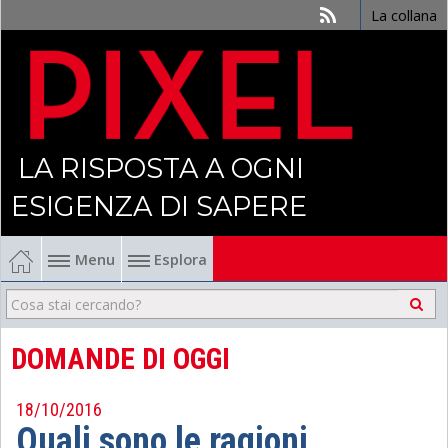
La collana
LA RISPOSTA A OGNI
ESIGENZA DI SAPERE
Menu
Esplora
Economia
Management
DOMANDE DI OGGI
Finanza
18/10/2016
Quali sono le ragioni
Politica