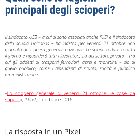
principali degli scioperi?
Sociologia
Filosofia
Il sindacato USB – a cui si sono associati anche l’USI e il sindacato
Storia
della scuola Unicobas – ha indetto per venerdì 21 ottobre una
giornata di sciopero generale nazionale. Lo sciopero durerà tutto
Matematica
il giorno e riguarderà tutti i lavoratori, sia del settore privato – tra
cui gli addetti ai trasporti ferroviari, aerei e marittimi – sia di
Diritto
quello pubblico, come i dipendenti di scuola, sanità e pubblica
amministrazione.
«
Lo sciopero generale di venerdì 21 ottobre: le cose da
sapere
»,
Il Post
, 17 ottobre 2016.
La risposta in un Pixel