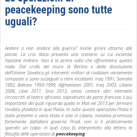
peacekeeping sono tutte
Sociologia
uguali?
Filosofia
Storia
Andare o non andare alla guerra? Inutile girare attorno alle
Matematica
parole. La crisi libica presenta uno scenario su cui incombe
l’opzione militare. Non è la prima volta che affrontiamo questo
Diritto
nodo. Dal crollo del muro di Berlino e dalla dissoluzione
dell’Unione Sovietica gli interventi militari di coalizioni variamente
composte si sono susseguiti a ritmi incalzanti: Iraq 1991, Somalia
1992, Balcani 1993-1999, Afghanistan 2001, Iraq 2003, Libano
2006, Libia 2011, Siria 2013, senza contare altri interventi
circoscritti al teatro africano, soprattutto da parte francese, il più
importante dei quali riguarda quello in Mali nel 2013 per fermare
l’ondata jihadista in quel Paese. In tutte queste operazioni l’Italia è
stata presente a vario titolo e solo in Libano, iniziativa promossa
fortemente dall’allora governo Prodi, non si è praticamente
sparato un colpo: in quel caso fu interpretata alla lettera la
filosofia delle operazioni di
peacekeeping
.