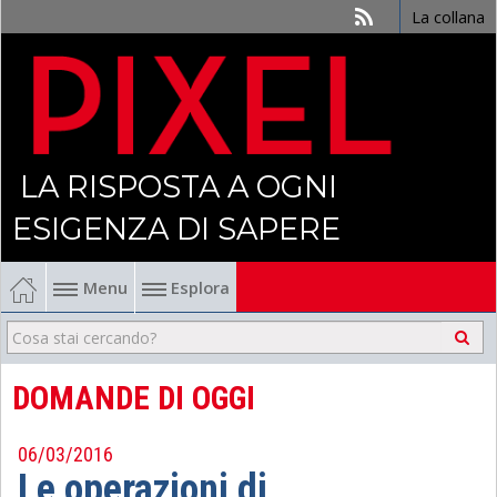
La collana
LA RISPOSTA A OGNI
ESIGENZA DI SAPERE
Menu
Esplora
Economia
Management
DOMANDE DI OGGI
Finanza
06/03/2016
Le operazioni di
Politica