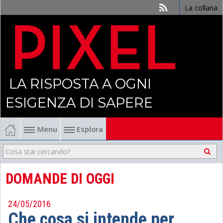
La collana
LA RISPOSTA A OGNI
ESIGENZA DI SAPERE
Menu
Esplora
Economia
Management
DOMANDE DI OGGI
Finanza
24/05/2016
Che cosa si intende per
Politica