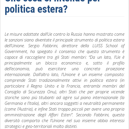
politica estera?
Sociologia
Filosofia
Le misure adottate dall’Ue contro la Russia hanno mostrato come
Storia
le sanzioni siano diventate il principale strumento di politica estera
dell’Unione. Sergio Fabbrini, direttore della LUISS School of
Matematica
Government, ha spiegato il consenso che questo strumento è
capace di raccogliere tra gli Stati membri: “Da un lato, l’Ue è
Diritto
principalmente un blocco economico e, sotto il profilo
dell’economia, può esercitare una concreta proiezione
internazionale. Dall’altro lato, l’Unione è un insieme composito:
comprende Stati tradizionalmente attivi in politica estera (in
particolare il Regno Unito e la Francia, entrambi membri del
Consiglio di Sicurezza Onu), altri Stati che per proprie vicende
storiche sono più titubanti ad agire sul piano internazionale (la
Germania e l’Italia), altri ancora soggetti a neutralità permanente
(come l’Austria), e infine Stati troppo piccoli per avere una propria
amministrazione degli Affari Esteri”. Secondo Fabbrini, questa
diversità comporta che l’Unione nel suo insieme abbia interessi
strategici e geo-territoriali molto distinti.