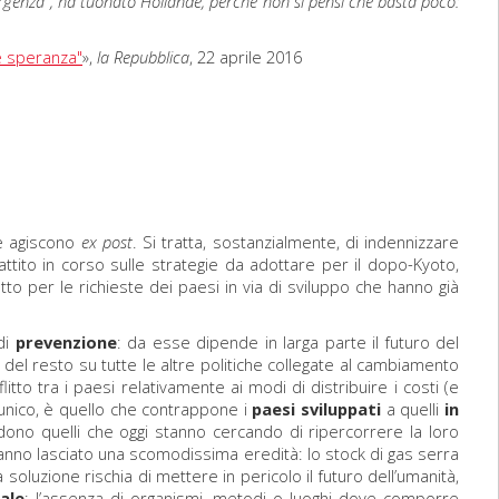
mergenza", ha tuonato Hollande, perché non si pensi che basta poco:
re speranza"
»,
la Repubblica
, 22 aprile 2016
he agiscono
ex post
. Si tratta, sostanzialmente, di indennizzare
tito in corso sulle strategie da adottare per il dopo-Kyoto,
to per le richieste dei paesi in via di sviluppo che hanno già
di
prevenzione
: da esse dipende in larga parte il futuro del
del resto su tutte le altre politiche collegate al cambiamento
itto tra i paesi relativamente ai modi di distribuire i costi (e
l’unico, è quello che contrappone i
paesi sviluppati
a quelli
in
edono quelli che oggi stanno cercando di ripercorrere la loro
anno lasciato una scomodissima eredità: lo stock di gas serra
a soluzione rischia di mettere in pericolo il futuro dell’umanità,
nale
: l’assenza di organismi, metodi o luoghi dove comporre