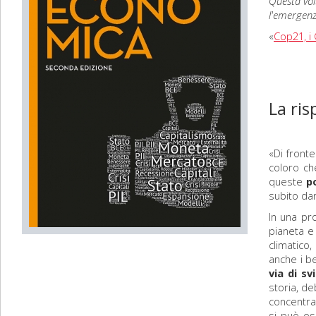
Questa vol
l'emergenz
«
Cop21, i 
La ris
«Di fronte
coloro ch
queste
p
subito da
In una pr
pianeta e
climatico,
anche i be
via di sv
storia, d
concentrat
si può os