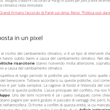
ta "bisogna tradurre l'accordo di Parigi in azioni per fare fronte all'e
a climatica resta immutata.
Grandi firmano l'accordo di Parigi sul clima. Renzi: "Politica può da
posta in un pixel
 al rischio del cambiamento climatico, vi è un tipo di interventi c
e hanno subito danni a causa del cambiamento climatico. Nel dibat
olitiche risarcitorie
stanno ricevendo molta attenzione, soprattut
nni a causa del cambiamento climatico.
ospettiva di lungo periodo le politiche più importanti sono quelle 
 del benessere. Tuttavia accordarsi su queste politiche, così come 
 non è per nulla semplice. La ragione di fondo è l’intensità del confl
nefici) di queste politiche. L’asse principale del conflitto, ma non 
iluppo
. Uno dei temi ricorrenti è se i paesi sviluppati, come chi
ebbano pagare per avere goduto in passato di vantaggi che, però, h
i nell’atmosfera. Di fronte a conflitti di questa entità, la cui mancat
servare che essi sono anche il risultato di un
deficit istituzio