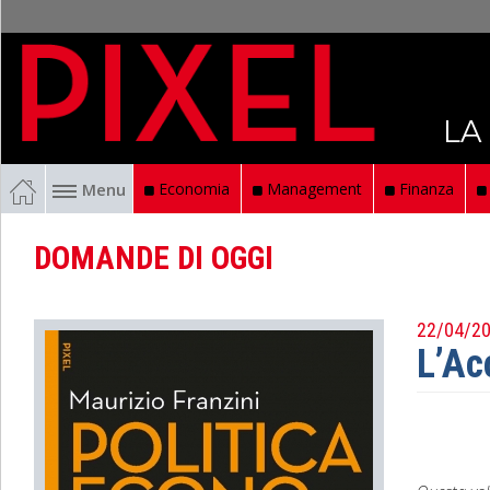
LA
Menu
Economia
Management
Finanza
DOMANDE DI OGGI
22/04/2
L’Ac