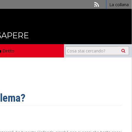
La collana
 SAPERE
Diritto
oblema?