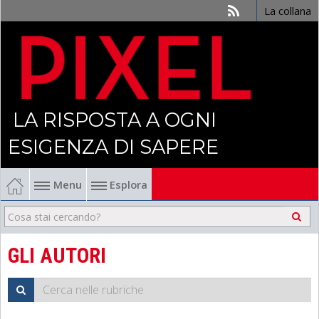
La collana
LA RISPOSTA A OGNI
ESIGENZA DI SAPERE
Menu
Esplora
Economia
Management
GLI AUTORI
Finanza
Politica