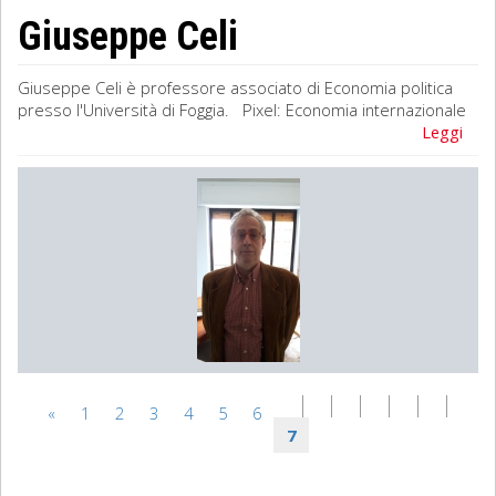
Giuseppe Celi
Sociologia
Giuseppe Celi è professore associato di Economia politica
Filosofia
presso l'Università di Foggia. Pixel: Economia internazionale
Leggi
Storia
Matematica
Diritto
«
1
2
3
4
5
6
7