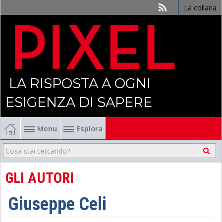
La collana
LA RISPOSTA A OGNI
ESIGENZA DI SAPERE
Menu
Esplora
Economia
Management
GLI AUTORI
Finanza
Giuseppe Celi
Politica