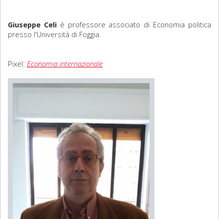
Sociologia
Giuseppe Celi
è professore associato di Economia politica
presso l'Università di Foggia.
Filosofia
Storia
Pixel:
Economia internazionale
Matematica
Diritto