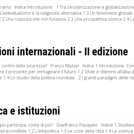
oramo Indice Introduzione 1 Tra secolarizzazione e globalizzazion
L’individualismo e la religiosità alternativa 1.3 Un fenomeno globale 2
2.2 Una risposta che non funziona 2.3 Una prospettiva storica 2.4 La
oni internazionali - II edizione
i confini della sicurezza? Franco Mazzei Indice 1 Introduzione. Com
il presente per immaginare il futuro 1.2 Sfide e dilemmi all’alba 
ale 1.4 Lo studio della politica mondiale 2 I grandi paradigmi delle r
ca e istituzioni
più partecipa, conta di più? Gianfranco Pasquino Indice 1 Studiare e ca
imprescindibile 1.2 L’antipolitica 1.3 Le cose della città 1.4 La scien