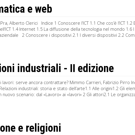
matica e web
Pra, Alberto Clerici Indice 1 Conoscere l’ICT 1.1 Che cos’è l’ICT 1.2 B
ll’ICT 1.4 Internet 1.5 La diffusione della tecnologia nel mondo 1.6 I 
aziendale 2 Conoscere i dispositivi 2.1 I diversi dispositivi 2.2 Com
oni industriali - II edizione
i lavori: serve ancora contrattare? Mimmo Carrieri, Fabrizio Pirro I
 Relazioni industriali: storia e stato dell’arte1.1 Alle origini1.2 Gli el
n nuovo scenario: dal «Lavoro» ai «lavori» 2 Gli attori2.1 Le organizza
one e religioni