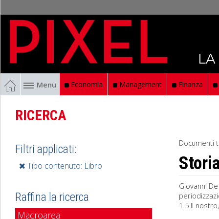
LA
Menu
Economia
Management
Finanza
RICERCA
Documenti t
Filtri applicati:
Stori
Tipo contenuto: Libro
Giovanni De 
Raffina la ricerca
periodizzazi
1.5 Il nostr
Macroarea