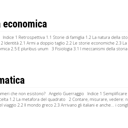
a economica
 Indice 1 Retrospettiva 1.1 Storie di famiglia 1.2 La natura della s
 Identità 2.1 Armi a doppio taglio 2.2 Le storie economiche 2.3 L
mica 2.5 E pluribus unum 3 Fisiologia 3.1 I meccanismi della storia ec
matica
umeri che non esistono? Angelo Guerraggio Indice 1 Semplificare co
scelta 1.2 La metafora del quadrato 2 Contare, misurare, vedere: nu
del viaggio 2.2 Il mondo greco 2.3 Arrivano gli italiani e anche... i conigl