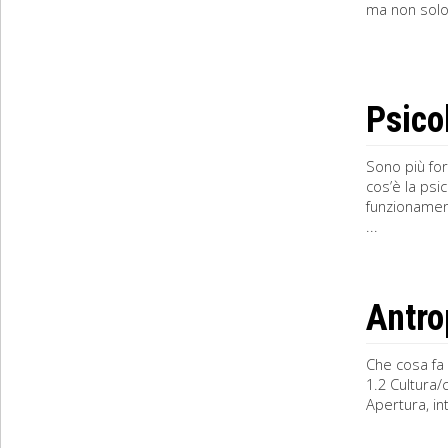
ma non solo 
Psico
Sono più for
cos’è la psi
funzionament
...
Antro
Che cosa fa 
1.2 Cultura/
Apertura, in