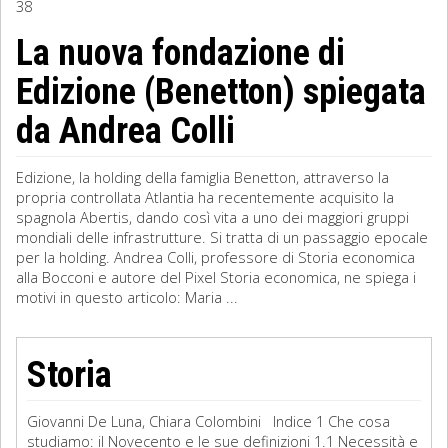
38
Sociologia
La nuova fondazione di
Edizione (Benetton) spiegata
Filosofia
da Andrea Colli
Storia
Matematica
Edizione, la holding della famiglia Benetton, attraverso la
propria controllata Atlantia ha recentemente acquisito la
Diritto
spagnola Abertis, dando così vita a uno dei maggiori gruppi
mondiali delle infrastrutture. Si tratta di un passaggio epocale
per la holding. Andrea Colli, professore di Storia economica
alla Bocconi e autore del Pixel Storia economica, ne spiega i
motivi in questo articolo: Maria ...
Storia
Giovanni De Luna, Chiara Colombini Indice 1 Che cosa
studiamo: il Novecento e le sue definizioni 1.1 Necessità e