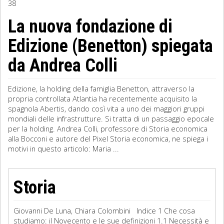
38
Sociologia
La nuova fondazione di
Edizione (Benetton) spiegata
Filosofia
da Andrea Colli
Storia
Matematica
Edizione, la holding della famiglia Benetton, attraverso la
propria controllata Atlantia ha recentemente acquisito la
Diritto
spagnola Abertis, dando così vita a uno dei maggiori gruppi
mondiali delle infrastrutture. Si tratta di un passaggio epocale
per la holding. Andrea Colli, professore di Storia economica
alla Bocconi e autore del Pixel Storia economica, ne spiega i
motivi in questo articolo: Maria ...
Storia
Giovanni De Luna, Chiara Colombini Indice 1 Che cosa
studiamo: il Novecento e le sue definizioni 1.1 Necessità e