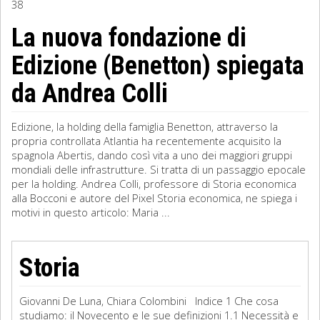
38
Sociologia
La nuova fondazione di
Edizione (Benetton) spiegata
Filosofia
da Andrea Colli
Storia
Matematica
Edizione, la holding della famiglia Benetton, attraverso la
propria controllata Atlantia ha recentemente acquisito la
Diritto
spagnola Abertis, dando così vita a uno dei maggiori gruppi
mondiali delle infrastrutture. Si tratta di un passaggio epocale
per la holding. Andrea Colli, professore di Storia economica
alla Bocconi e autore del Pixel Storia economica, ne spiega i
motivi in questo articolo: Maria ...
Storia
Giovanni De Luna, Chiara Colombini Indice 1 Che cosa
studiamo: il Novecento e le sue definizioni 1.1 Necessità e