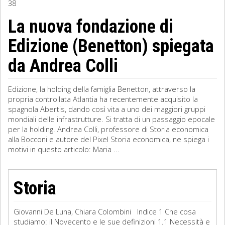
38
Sociologia
La nuova fondazione di
Edizione (Benetton) spiegata
Filosofia
da Andrea Colli
Storia
Matematica
Edizione, la holding della famiglia Benetton, attraverso la
propria controllata Atlantia ha recentemente acquisito la
Diritto
spagnola Abertis, dando così vita a uno dei maggiori gruppi
mondiali delle infrastrutture. Si tratta di un passaggio epocale
per la holding. Andrea Colli, professore di Storia economica
alla Bocconi e autore del Pixel Storia economica, ne spiega i
motivi in questo articolo: Maria ...
Storia
Giovanni De Luna, Chiara Colombini Indice 1 Che cosa
studiamo: il Novecento e le sue definizioni 1.1 Necessità e