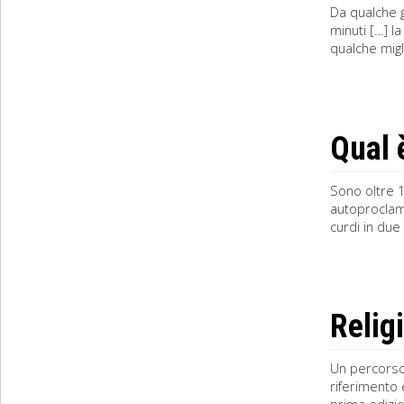
Da qualche g
minuti […] l
qualche migl
Qual 
Sono oltre 10
autoproclama
curdi in due
Relig
Un percorso 
riferimento 