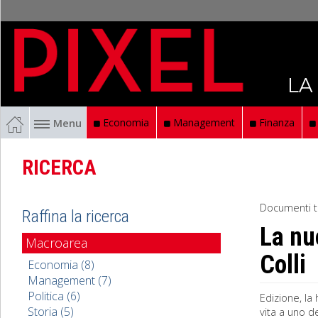
LA
Menu
Economia
Management
Finanza
RICERCA
Documenti t
Raffina la ricerca
La nu
Macroarea
Colli
Economia (8)
Management (7)
Politica (6)
Edizione, la
Storia (5)
vita a uno d