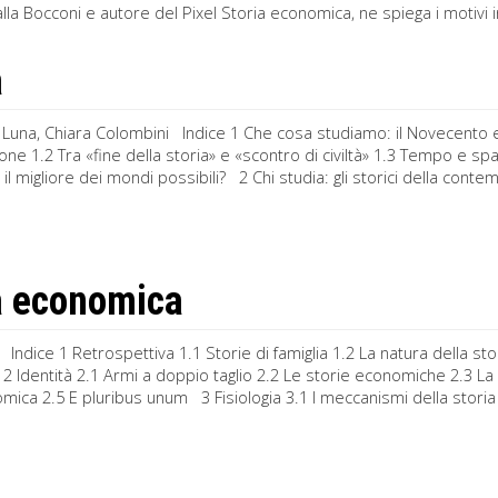
la Bocconi e autore del Pixel Storia economica, ne spiega i motivi in
a
Luna, Chiara Colombini Indice 1 Che cosa studiamo: il Novecento e l
one 1.2 Tra «fine della storia» e «scontro di civiltà» 1.3 Tempo e 
o, il migliore dei mondi possibili? 2 Chi studia: gli storici della con
a economica
 Indice 1 Retrospettiva 1.1 Storie di famiglia 1.2 La natura della s
 Identità 2.1 Armi a doppio taglio 2.2 Le storie economiche 2.3 L
mica 2.5 E pluribus unum 3 Fisiologia 3.1 I meccanismi della storia ec