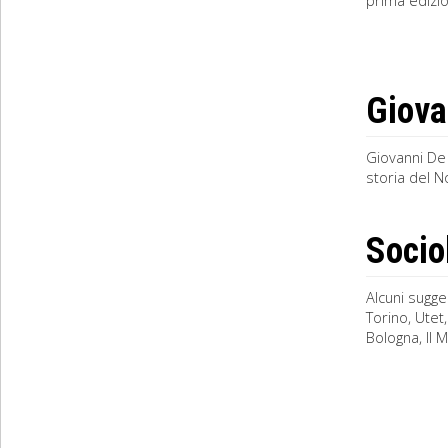
prima edizion
Giova
Giovanni De 
storia del N
Socio
Alcuni sugge
Torino, Utet,
Bologna, Il M