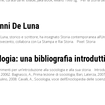
e, curata da M. Eliade, Jaka Book, Milano 1993 sg. Per la storia delle 
nni De Luna
Luna, storico e scrittore, ha insegnato Storia contemporanea all’Uni
ovecento, collabora con La Stampa e Rai Storia. Pixel: Storia
logia: una bibliografia introdutt
rimenti per un'introduzione alla sociologia e alla sua storia. Introduz
 20062. Bagnasco, A., Prima lezione di sociologia, Bari, Laterza, 2007.
ulino, 2008. Cavalli, A., Sociologia, voce dell’Enciclopedia delle scienze 