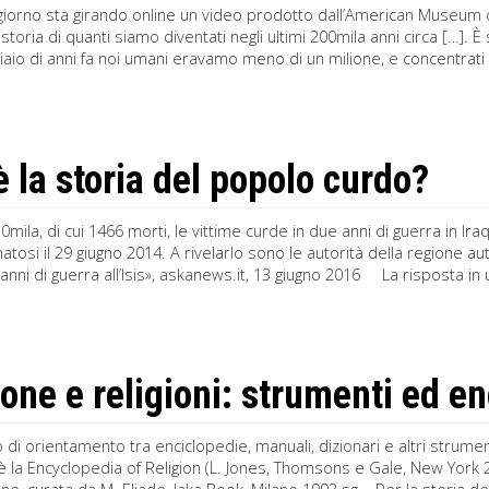
iorno sta girando online un video prodotto dall’American Museum of
a storia di quanti siamo diventati negli ultimi 200mila anni circa […]
iaio di anni fa noi umani eravamo meno di un milione, e concentrati 
è la storia del popolo curdo?
mila, di cui 1466 morti, le vittime curde in due anni di guerra in Iraq 
tosi il 29 giugno 2014. A rivelarlo sono le autorità della regione a
 anni di guerra all’Isis», askanews.it, 13 giugno 2016 La risposta in 
ione e religioni: strumenti ed e
di orientamento tra enciclopedie, manuali, dizionari e altri strumenti
è la Encyclopedia of Religion (L. Jones, Thomsons e Gale, New York 20