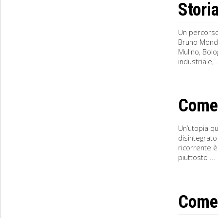
Stori
Un percorso 
Bruno Mondad
Mulino, Bolo
industriale, .
Come 
Un’utopia qu
disintegrato
ricorrente è
piuttosto ...
Come 