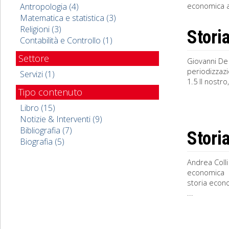
economica al
Antropologia (4)
Matematica e statistica (3)
Religioni (3)
Stori
Contabilità e Controllo (1)
Settore
Giovanni De 
periodizzazi
Servizi (1)
1.5 Il nostr
Tipo contenuto
Libro (15)
Notizie & Interventi (9)
Bibliografia (7)
Stori
Biografia (5)
Andrea Colli
economica 2
storia econo
...