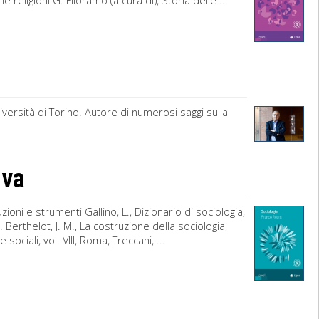
religioni G. Filoramo (a cura di), Storia delle ...
versità di Torino. Autore di numerosi saggi sulla
iva
ioni e strumenti Gallino, L., Dizionario di sociologia,
 Berthelot, J. M., La costruzione della sociologia,
sociali, vol. VIII, Roma, Treccani, ...