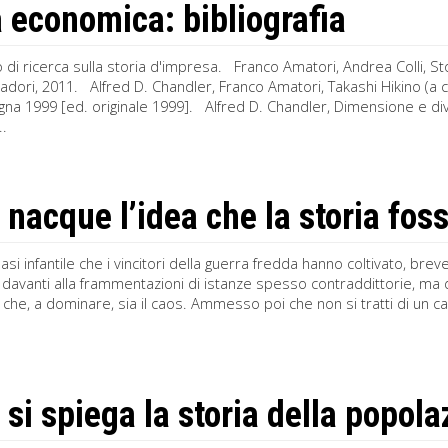
a economica: bibliografia
di ricerca sulla storia d'impresa. Franco Amatori, Andrea Colli, S
ori, 2011. Alfred D. Chandler, Franco Amatori, Takashi Hikino (a cu
gna 1999 [ed. originale 1999]. Alfred D. Chandler, Dimensione e div
..
nacque l’idea che la storia foss
asi infantile che i vincitori della guerra fredda hanno coltivato, bre
 davanti alla frammentazioni di istanze spesso contraddittorie, ma d
 che, a dominare, sia il caos. Ammesso poi che non si tratti di un c
si spiega la storia della popol