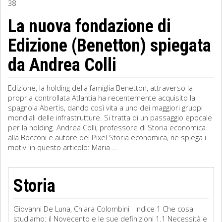
38
Sociologia
La nuova fondazione di
Edizione (Benetton) spiegata
Filosofia
da Andrea Colli
Storia
Matematica
Edizione, la holding della famiglia Benetton, attraverso la
propria controllata Atlantia ha recentemente acquisito la
Diritto
spagnola Abertis, dando così vita a uno dei maggiori gruppi
mondiali delle infrastrutture. Si tratta di un passaggio epocale
per la holding. Andrea Colli, professore di Storia economica
alla Bocconi e autore del Pixel Storia economica, ne spiega i
motivi in questo articolo: Maria ...
Storia
Giovanni De Luna, Chiara Colombini Indice 1 Che cosa
studiamo: il Novecento e le sue definizioni 1.1 Necessità e