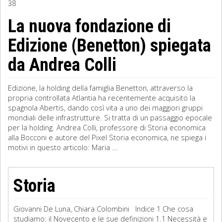
38
Sociologia
La nuova fondazione di
Edizione (Benetton) spiegata
Filosofia
da Andrea Colli
Storia
Matematica
Edizione, la holding della famiglia Benetton, attraverso la
propria controllata Atlantia ha recentemente acquisito la
Diritto
spagnola Abertis, dando così vita a uno dei maggiori gruppi
mondiali delle infrastrutture. Si tratta di un passaggio epocale
per la holding. Andrea Colli, professore di Storia economica
alla Bocconi e autore del Pixel Storia economica, ne spiega i
motivi in questo articolo: Maria ...
Storia
Giovanni De Luna, Chiara Colombini Indice 1 Che cosa
studiamo: il Novecento e le sue definizioni 1.1 Necessità e