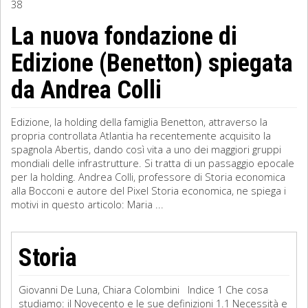
38
Sociologia
La nuova fondazione di
Edizione (Benetton) spiegata
Filosofia
da Andrea Colli
Storia
Matematica
Edizione, la holding della famiglia Benetton, attraverso la
propria controllata Atlantia ha recentemente acquisito la
Diritto
spagnola Abertis, dando così vita a uno dei maggiori gruppi
mondiali delle infrastrutture. Si tratta di un passaggio epocale
per la holding. Andrea Colli, professore di Storia economica
alla Bocconi e autore del Pixel Storia economica, ne spiega i
motivi in questo articolo: Maria ...
Storia
Giovanni De Luna, Chiara Colombini Indice 1 Che cosa
studiamo: il Novecento e le sue definizioni 1.1 Necessità e