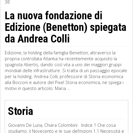
38
Sociologia
La nuova fondazione di
Edizione (Benetton) spiegata
Filosofia
da Andrea Colli
Storia
Matematica
Edizione, la holding della famiglia Benetton, attraverso la
propria controllata Atlantia ha recentemente acquisito la
Diritto
spagnola Abertis, dando così vita a uno dei maggiori gruppi
mondiali delle infrastrutture. Si tratta di un passaggio epocale
per la holding. Andrea Colli, professore di Storia economica
alla Bocconi e autore del Pixel Storia economica, ne spiega i
motivi in questo articolo: Maria ...
Storia
Giovanni De Luna, Chiara Colombini Indice 1 Che cosa
studiamo: il Novecento e le sue definizioni 1.1 Necessità e