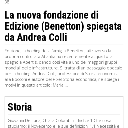
38
Sociologia
La nuova fondazione di
Edizione (Benetton) spiegata
Filosofia
da Andrea Colli
Storia
Matematica
Edizione, la holding della famiglia Benetton, attraverso la
propria controllata Atlantia ha recentemente acquisito la
Diritto
spagnola Abertis, dando così vita a uno dei maggiori gruppi
mondiali delle infrastrutture. Si tratta di un passaggio epocale
per la holding. Andrea Colli, professore di Storia economica
alla Bocconi e autore del Pixel Storia economica, ne spiega i
motivi in questo articolo: Maria ...
Storia
Giovanni De Luna, Chiara Colombini Indice 1 Che cosa
studiamo: il Novecento e le sue definizioni 1.1 Necessità e