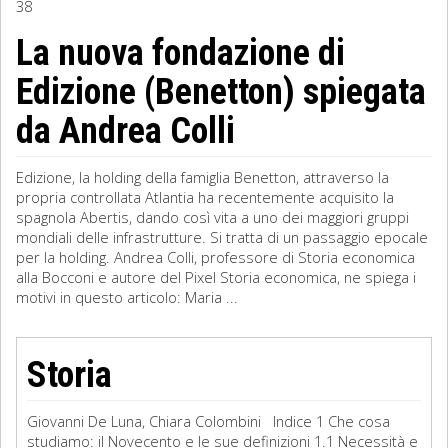
38
Sociologia
La nuova fondazione di
Edizione (Benetton) spiegata
Filosofia
da Andrea Colli
Storia
Matematica
Edizione, la holding della famiglia Benetton, attraverso la
propria controllata Atlantia ha recentemente acquisito la
Diritto
spagnola Abertis, dando così vita a uno dei maggiori gruppi
mondiali delle infrastrutture. Si tratta di un passaggio epocale
per la holding. Andrea Colli, professore di Storia economica
alla Bocconi e autore del Pixel Storia economica, ne spiega i
motivi in questo articolo: Maria ...
Storia
Giovanni De Luna, Chiara Colombini Indice 1 Che cosa
studiamo: il Novecento e le sue definizioni 1.1 Necessità e