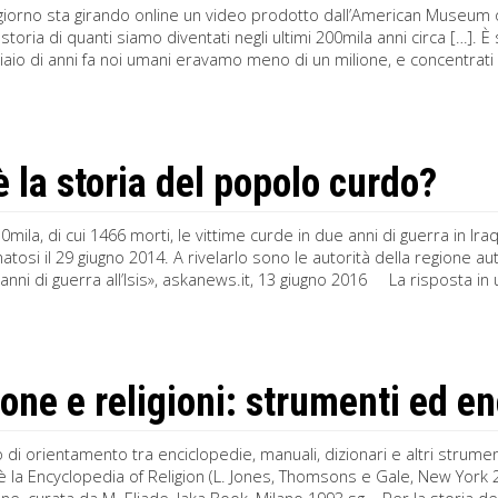
iorno sta girando online un video prodotto dall’American Museum of
a storia di quanti siamo diventati negli ultimi 200mila anni circa […]
iaio di anni fa noi umani eravamo meno di un milione, e concentrati 
è la storia del popolo curdo?
mila, di cui 1466 morti, le vittime curde in due anni di guerra in Iraq 
tosi il 29 giugno 2014. A rivelarlo sono le autorità della regione a
 anni di guerra all’Isis», askanews.it, 13 giugno 2016 La risposta in 
ione e religioni: strumenti ed e
di orientamento tra enciclopedie, manuali, dizionari e altri strumenti
è la Encyclopedia of Religion (L. Jones, Thomsons e Gale, New York 20