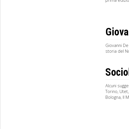
prima edizion
Giova
Giovanni De 
storia del N
Socio
Alcuni sugge
Torino, Utet,
Bologna, Il M