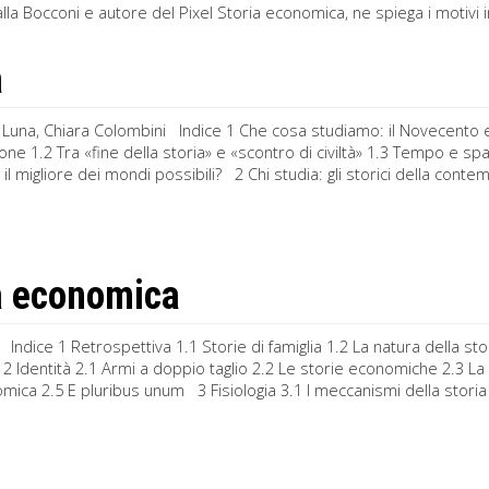
la Bocconi e autore del Pixel Storia economica, ne spiega i motivi in
a
Luna, Chiara Colombini Indice 1 Che cosa studiamo: il Novecento e l
one 1.2 Tra «fine della storia» e «scontro di civiltà» 1.3 Tempo e 
o, il migliore dei mondi possibili? 2 Chi studia: gli storici della con
a economica
 Indice 1 Retrospettiva 1.1 Storie di famiglia 1.2 La natura della s
 Identità 2.1 Armi a doppio taglio 2.2 Le storie economiche 2.3 L
mica 2.5 E pluribus unum 3 Fisiologia 3.1 I meccanismi della storia ec