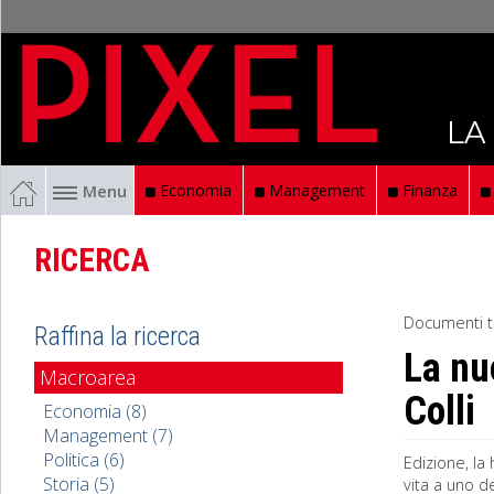
LA
Menu
Economia
Management
Finanza
RICERCA
Documenti t
Raffina la ricerca
La nu
Macroarea
Colli
Economia (8)
Management (7)
Politica (6)
Edizione, la
Storia (5)
vita a uno d