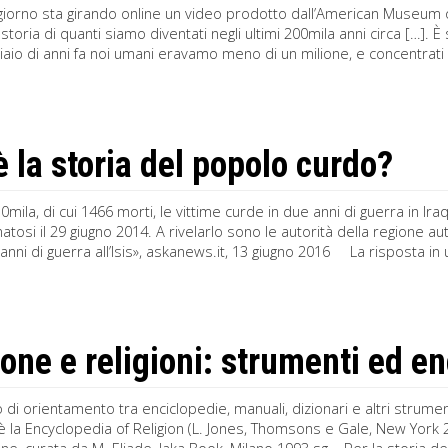
iorno sta girando online un video prodotto dall’American Museum of
a storia di quanti siamo diventati negli ultimi 200mila anni circa […]
iaio di anni fa noi umani eravamo meno di un milione, e concentrati 
è la storia del popolo curdo?
mila, di cui 1466 morti, le vittime curde in due anni di guerra in Iraq 
tosi il 29 giugno 2014. A rivelarlo sono le autorità della regione a
 anni di guerra all’Isis», askanews.it, 13 giugno 2016 La risposta in 
ione e religioni: strumenti ed e
di orientamento tra enciclopedie, manuali, dizionari e altri strumenti
è la Encyclopedia of Religion (L. Jones, Thomsons e Gale, New York 20