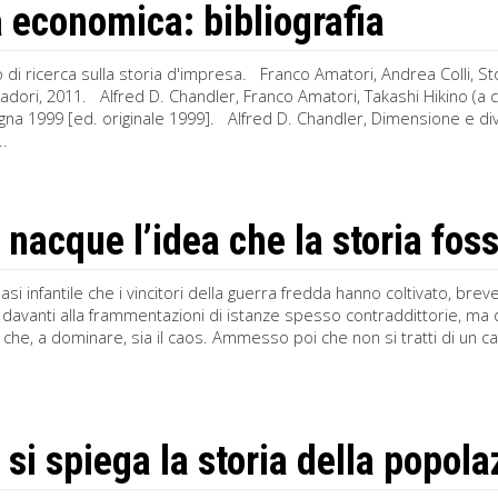
a economica: bibliografia
di ricerca sulla storia d'impresa. Franco Amatori, Andrea Colli, S
ori, 2011. Alfred D. Chandler, Franco Amatori, Takashi Hikino (a cu
gna 1999 [ed. originale 1999]. Alfred D. Chandler, Dimensione e div
..
nacque l’idea che la storia foss
asi infantile che i vincitori della guerra fredda hanno coltivato, bre
 davanti alla frammentazioni di istanze spesso contraddittorie, ma d
 che, a dominare, sia il caos. Ammesso poi che non si tratti di un c
si spiega la storia della popol