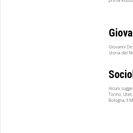
prima edizion
Giova
Giovanni De 
storia del N
Socio
Alcuni sugge
Torino, Utet,
Bologna, Il M