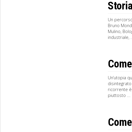
Stori
Un percorso 
Bruno Mondad
Mulino, Bolo
industriale, .
Come 
Un’utopia qu
disintegrato
ricorrente è
piuttosto ...
Come 