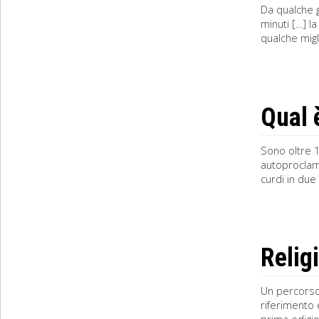
Da qualche g
minuti […] l
qualche migl
Qual 
Sono oltre 10
autoproclama
curdi in due
Relig
Un percorso 
riferimento 