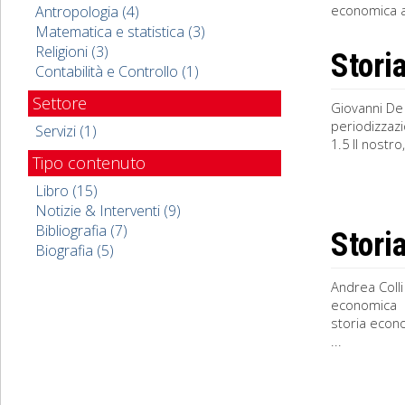
economica al
Antropologia (4)
Matematica e statistica (3)
Religioni (3)
Stori
Contabilità e Controllo (1)
Settore
Giovanni De 
periodizzazi
Servizi (1)
1.5 Il nostr
Tipo contenuto
Libro (15)
Notizie & Interventi (9)
Bibliografia (7)
Stori
Biografia (5)
Andrea Colli
economica 2
storia econo
...