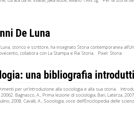
e, curata da M. Eliade, Jaka Book, Milano 1993 sg. Per la storia delle 
nni De Luna
Luna, storico e scrittore, ha insegnato Storia contemporanea all’Uni
ovecento, collabora con La Stampa e Rai Storia. Pixel: Storia
logia: una bibliografia introdutt
rimenti per un'introduzione alla sociologia e alla sua storia. Introduz
 20062. Bagnasco, A., Prima lezione di sociologia, Bari, Laterza, 2007.
ulino, 2008. Cavalli, A., Sociologia, voce dell’Enciclopedia delle scienze 