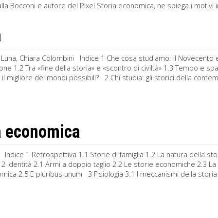
la Bocconi e autore del Pixel Storia economica, ne spiega i motivi in
a
Luna, Chiara Colombini Indice 1 Che cosa studiamo: il Novecento e l
one 1.2 Tra «fine della storia» e «scontro di civiltà» 1.3 Tempo e 
o, il migliore dei mondi possibili? 2 Chi studia: gli storici della con
a economica
 Indice 1 Retrospettiva 1.1 Storie di famiglia 1.2 La natura della s
 Identità 2.1 Armi a doppio taglio 2.2 Le storie economiche 2.3 L
mica 2.5 E pluribus unum 3 Fisiologia 3.1 I meccanismi della storia ec