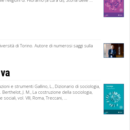
religioni G. Filoramo (a cura di), Storia delle ...
versità di Torino. Autore di numerosi saggi sulla
iva
ioni e strumenti Gallino, L., Dizionario di sociologia,
 Berthelot, J. M., La costruzione della sociologia,
sociali, vol. VIII, Roma, Treccani, ...