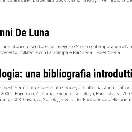
e, curata da M. Eliade, Jaka Book, Milano 1993 sg. Per la storia delle 
nni De Luna
Luna, storico e scrittore, ha insegnato Storia contemporanea all’Uni
ovecento, collabora con La Stampa e Rai Storia. Pixel: Storia
logia: una bibliografia introdutt
rimenti per un'introduzione alla sociologia e alla sua storia. Introduz
 20062. Bagnasco, A., Prima lezione di sociologia, Bari, Laterza, 2007.
ulino, 2008. Cavalli, A., Sociologia, voce dell’Enciclopedia delle scienze 