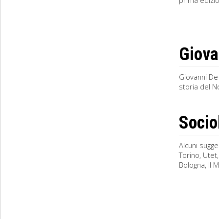
prima edizion
Giova
Giovanni De 
storia del N
Socio
Alcuni sugge
Torino, Utet,
Bologna, Il M