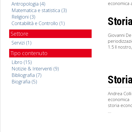
economica al
Antropologia (4)
Matematica e statistica (3)
Religioni (3)
Stori
Contabilità e Controllo (1)
Settore
Giovanni De 
periodizzazi
Servizi (1)
1.5 Il nostr
Tipo contenuto
Libro (15)
Notizie & Interventi (9)
Bibliografia (7)
Stori
Biografia (5)
Andrea Colli
economica 2
storia econo
...