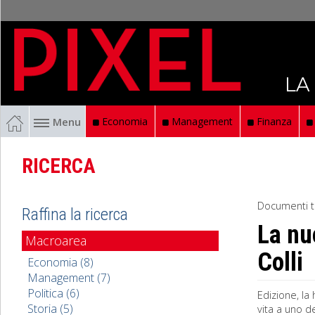
LA
Menu
Economia
Management
Finanza
RICERCA
Documenti t
Raffina la ricerca
La nu
Macroarea
Colli
Economia (8)
Management (7)
Politica (6)
Edizione, la
Storia (5)
vita a uno d