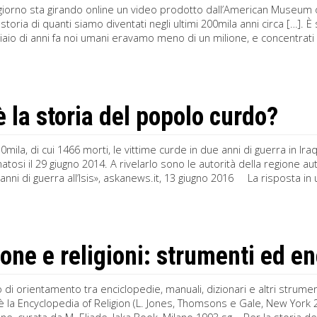
iorno sta girando online un video prodotto dall’American Museum of
a storia di quanti siamo diventati negli ultimi 200mila anni circa […]
iaio di anni fa noi umani eravamo meno di un milione, e concentrati 
è la storia del popolo curdo?
mila, di cui 1466 morti, le vittime curde in due anni di guerra in Iraq 
tosi il 29 giugno 2014. A rivelarlo sono le autorità della regione a
 anni di guerra all’Isis», askanews.it, 13 giugno 2016 La risposta in 
ione e religioni: strumenti ed e
di orientamento tra enciclopedie, manuali, dizionari e altri strumenti
è la Encyclopedia of Religion (L. Jones, Thomsons e Gale, New York 20