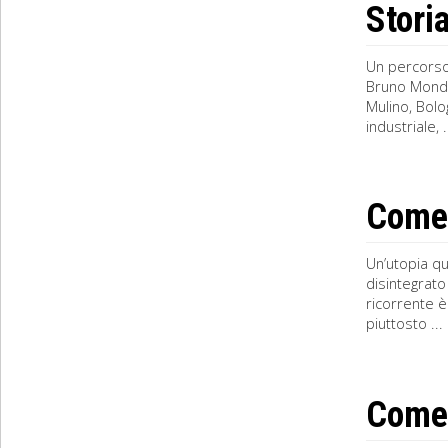
Stori
Un percorso 
Bruno Mondad
Mulino, Bolo
industriale, .
Come 
Un’utopia qu
disintegrato
ricorrente è
piuttosto ...
Come 