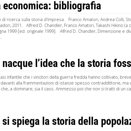
a economica: bibliografia
di ricerca sulla storia d'impresa. Franco Amatori, Andrea Colli, S
ori, 2011. Alfred D. Chandler, Franco Amatori, Takashi Hikino (a cu
gna 1999 [ed. originale 1999]. Alfred D. Chandler, Dimensione e div
..
nacque l’idea che la storia foss
asi infantile che i vincitori della guerra fredda hanno coltivato, bre
 davanti alla frammentazioni di istanze spesso contraddittorie, ma d
 che, a dominare, sia il caos. Ammesso poi che non si tratti di un c
si spiega la storia della popol