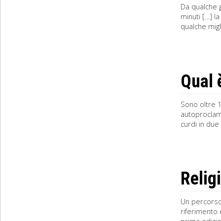
Da qualche g
minuti […] l
qualche migl
Qual 
Sono oltre 10
autoproclama
curdi in due
Relig
Un percorso 
riferimento 