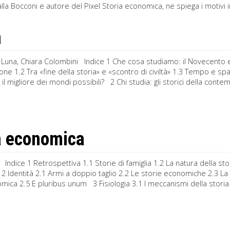
la Bocconi e autore del Pixel Storia economica, ne spiega i motivi in
a
Luna, Chiara Colombini Indice 1 Che cosa studiamo: il Novecento e l
one 1.2 Tra «fine della storia» e «scontro di civiltà» 1.3 Tempo e 
o, il migliore dei mondi possibili? 2 Chi studia: gli storici della con
a economica
 Indice 1 Retrospettiva 1.1 Storie di famiglia 1.2 La natura della s
 Identità 2.1 Armi a doppio taglio 2.2 Le storie economiche 2.3 L
mica 2.5 E pluribus unum 3 Fisiologia 3.1 I meccanismi della storia ec