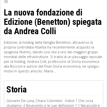
38
Sociologia
La nuova fondazione di
Edizione (Benetton) spiegata
Filosofia
da Andrea Colli
Storia
Matematica
Edizione, la holding della famiglia Benetton, attraverso la
propria controllata Atlantia ha recentemente acquisito la
Diritto
spagnola Abertis, dando così vita a uno dei maggiori gruppi
mondiali delle infrastrutture. Si tratta di un passaggio epocale
per la holding. Andrea Colli, professore di Storia economica
alla Bocconi e autore del Pixel Storia economica, ne spiega i
motivi in questo articolo: Maria ...
Storia
Giovanni De Luna, Chiara Colombini Indice 1 Che cosa
studiamo: il Novecento e le sue definizioni 1.1 Necessità e