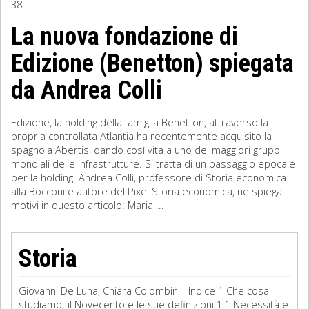
38
Sociologia
La nuova fondazione di
Edizione (Benetton) spiegata
Filosofia
da Andrea Colli
Storia
Matematica
Edizione, la holding della famiglia Benetton, attraverso la
propria controllata Atlantia ha recentemente acquisito la
Diritto
spagnola Abertis, dando così vita a uno dei maggiori gruppi
mondiali delle infrastrutture. Si tratta di un passaggio epocale
per la holding. Andrea Colli, professore di Storia economica
alla Bocconi e autore del Pixel Storia economica, ne spiega i
motivi in questo articolo: Maria ...
Storia
Giovanni De Luna, Chiara Colombini Indice 1 Che cosa
studiamo: il Novecento e le sue definizioni 1.1 Necessità e