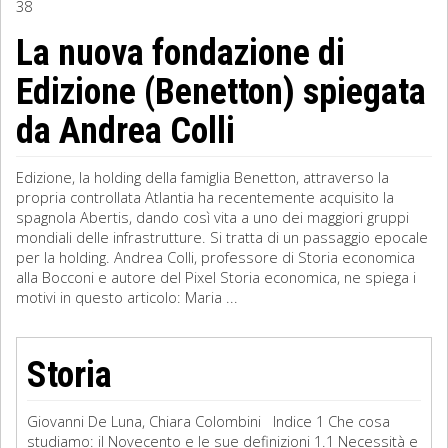
38
Sociologia
La nuova fondazione di
Edizione (Benetton) spiegata
Filosofia
da Andrea Colli
Storia
Matematica
Edizione, la holding della famiglia Benetton, attraverso la
propria controllata Atlantia ha recentemente acquisito la
Diritto
spagnola Abertis, dando così vita a uno dei maggiori gruppi
mondiali delle infrastrutture. Si tratta di un passaggio epocale
per la holding. Andrea Colli, professore di Storia economica
alla Bocconi e autore del Pixel Storia economica, ne spiega i
motivi in questo articolo: Maria ...
Storia
Giovanni De Luna, Chiara Colombini Indice 1 Che cosa
studiamo: il Novecento e le sue definizioni 1.1 Necessità e