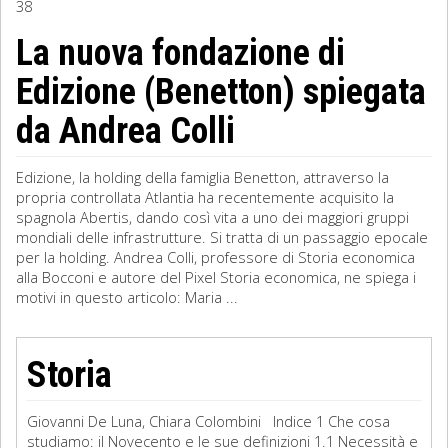
38
Sociologia
La nuova fondazione di
Edizione (Benetton) spiegata
Filosofia
da Andrea Colli
Storia
Matematica
Edizione, la holding della famiglia Benetton, attraverso la
propria controllata Atlantia ha recentemente acquisito la
Diritto
spagnola Abertis, dando così vita a uno dei maggiori gruppi
mondiali delle infrastrutture. Si tratta di un passaggio epocale
per la holding. Andrea Colli, professore di Storia economica
alla Bocconi e autore del Pixel Storia economica, ne spiega i
motivi in questo articolo: Maria ...
Storia
Giovanni De Luna, Chiara Colombini Indice 1 Che cosa
studiamo: il Novecento e le sue definizioni 1.1 Necessità e