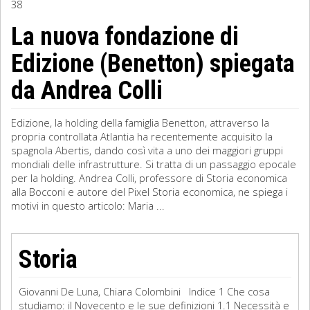
38
Sociologia
La nuova fondazione di
Edizione (Benetton) spiegata
Filosofia
da Andrea Colli
Storia
Matematica
Edizione, la holding della famiglia Benetton, attraverso la
propria controllata Atlantia ha recentemente acquisito la
Diritto
spagnola Abertis, dando così vita a uno dei maggiori gruppi
mondiali delle infrastrutture. Si tratta di un passaggio epocale
per la holding. Andrea Colli, professore di Storia economica
alla Bocconi e autore del Pixel Storia economica, ne spiega i
motivi in questo articolo: Maria ...
Storia
Giovanni De Luna, Chiara Colombini Indice 1 Che cosa
studiamo: il Novecento e le sue definizioni 1.1 Necessità e