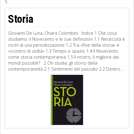
5
Sociologia
Storia
Filosofia
Giovanni De Luna, Chiara Colombini Indice 1 Che cosa
Storia
studiamo: il Novecento e le sue definizioni 1.1 Necessità e
rischi di una periodizzazione 1.2 Tra «fine della storia» e
«scontro di civiltà» 1.3 Tempo e spazio 1.4 Il Novecento
Matematica
come storia contemporanea 1.5 Il nostro, il migliore dei
mondi possibili? 2 Chi studia: gli storici della
Diritto
contemporaneità 2.1 Sentimenti del passato 2.2 Dentro ...