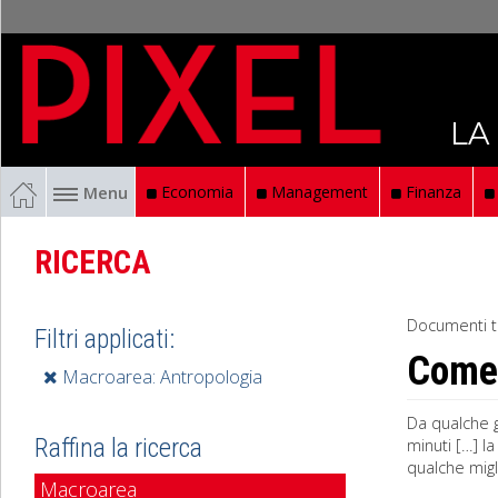
LA
Menu
Economia
Management
Finanza
RICERCA
Documenti t
Filtri applicati:
Come 
Macroarea: Antropologia
Da qualche g
Raffina la ricerca
minuti […] l
qualche migl
Macroarea