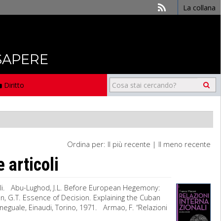
La collana
 SAPERE
Diritto
Ordina per:
Il più recente
|
Il meno recente
 articoli
nali. Abu-Lughod, J.L. Before European Hegemony:
, G.T. Essence of Decision. Explaining the Cuban
neguale, Einaudi, Torino, 1971. Armao, F. “Relazioni