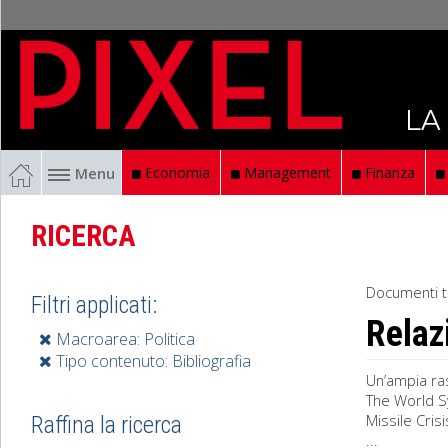
LA
Menu
Economia
Management
Finanza
RICERCA
Documenti t
Filtri applicati:
Relaz
Macroarea: Politica
Tipo contenuto: Bibliografia
Un’ampia ras
The World S
Missile Cris
Raffina la ricerca
...