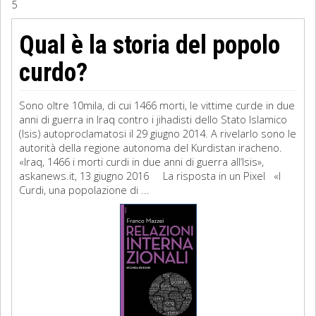
5
Sociologia
Qual è la storia del popolo
Filosofia
curdo?
Storia
Sono oltre 10mila, di cui 1466 morti, le vittime curde in due
anni di guerra in Iraq contro i jihadisti dello Stato Islamico
Matematica
(Isis) autoproclamatosi il 29 giugno 2014. A rivelarlo sono le
autorità della regione autonoma del Kurdistan iracheno.
Diritto
«Iraq, 1466 i morti curdi in due anni di guerra all’Isis»,
askanews.it, 13 giugno 2016 La risposta in un Pixel «I
Curdi, una popolazione di ...