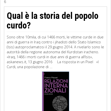
6
Sociologia
Qual è la storia del popolo
Filosofia
curdo?
Storia
Sono oltre 10mila, di cui 1466 morti, le vittime curde in due
anni di guerra in Iraq contro i jihadisti dello Stato Islamico
Matematica
(Isis) autoproclamatosi il 29 giugno 2014. A rivelarlo sono le
autorità della regione autonoma del Kurdistan iracheno.
Diritto
«Iraq, 1466 i morti curdi in due anni di guerra all’Isis»,
askanews.it, 13 giugno 2016 La risposta in un Pixel «I
Curdi, una popolazione di ...