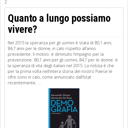
2
Sociologia
Quanto a lungo possiamo
Filosofia
vivere?
Storia
Nel 2015 la speranza per gli uomini è stata di 80,1 anni,
84,7 anni per le donne, in calo rispetto all’anno
Matematica
precedente. Il motivo: è diminuito l’impegno per la
prevenzione. 80,1 anni per gli uomini, 84,7 per le donne: è
Diritto
la speranza di vita degli italiani nel 2015. La notizia è che
per la prima volta nell’intera storia del nostro Paese le
cifre sono in calo, come annunciato dall’Istat
recentemente. ...