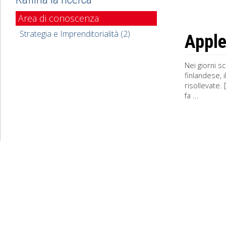
Area di conoscenza
Strategia e Imprenditorialità (2)
Apple 
Nei giorni s
finlandese, 
risollevate.
fa ...