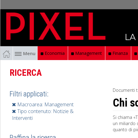
LA
Menu
Economia
Management
Finanza
RICERCA
Documenti t
Filtri applicati:
Chi s
Macroarea: Management
Tipo contenuto: Notizie &
Si chiama «T
Interventi
un miliardo 
quanto di più
Raffina la ricerca