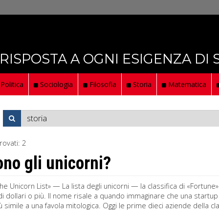
 RISPOSTA A OGNI ESIGENZA DI
Politica
Sociologia
Filosofia
Storia
Matematica
rovati:
2
ono gli unicorni?
he Unicorn List» — La lista degli unicorni — la classifica di «Fortu
di dollari o più. Il nome risale a quando immaginare che una startup 
 simile a una favola mitologica. Oggi le prime dieci aziende della clas