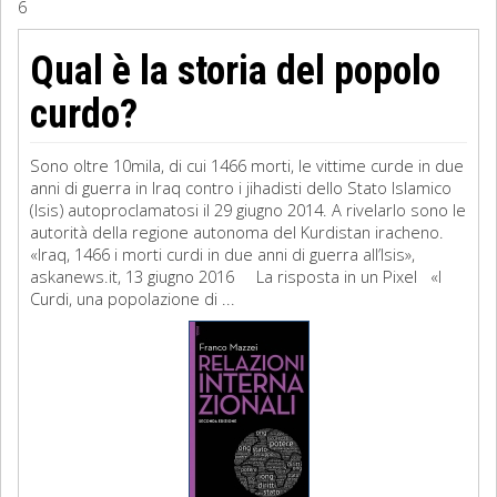
6
Sociologia
Qual è la storia del popolo
Filosofia
curdo?
Storia
Sono oltre 10mila, di cui 1466 morti, le vittime curde in due
anni di guerra in Iraq contro i jihadisti dello Stato Islamico
Matematica
(Isis) autoproclamatosi il 29 giugno 2014. A rivelarlo sono le
autorità della regione autonoma del Kurdistan iracheno.
Diritto
«Iraq, 1466 i morti curdi in due anni di guerra all’Isis»,
askanews.it, 13 giugno 2016 La risposta in un Pixel «I
Curdi, una popolazione di ...