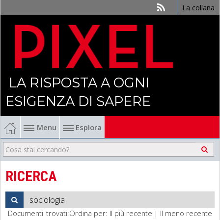
La collana
LA RISPOSTA A OGNI
ESIGENZA DI SAPERE
Menu
Esplora
Economia
Management
RICERCA
Finanza
Documenti trovati:
Ordina per:
Il più recente
|
Il meno recente
Politica